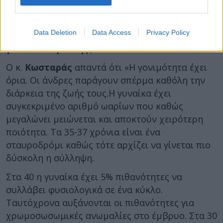
βλαστοκύστη. Τελικά το ποσοστό επίτευξης
εγκυμοσύνης ειναι 40-50%».
Data Deletion
Data Access
Privacy Policy
Πότε είναι η σωστή ηλικία να καταψύξει η
γυναίκα ωάριά της ;
Ο κ.
Κωσταράς
απαντά ότι «Η γονιμότητα έχει
όρια. Οι άνδρες παράγουν σπέρμα καθόλη την
διάρκεια της ζωής τους.Η γυναίκα έχει
συγκεκριμένο αριθμό ωαρίων που καθώς
μεγαλώνει μειώνεται και αποκτούν χειρότερη
ποιότητα. Τα 35-37 χρόνια είναι ένα
σταυροδρόμι καθώς τότε αρχίζει να γίνεται πιο
δύσκολη η σύλληψη.
Στα 40 η γυναίκα έχει 5% πιθανότητες να
συλλάβει φυσιολογικά σε ένα κύκλο.
Ταυτόχρονα αυξάνονται οι πιθανότητες για
χρωμοσωσωμικές ανωμαλίες στο έμβρυο. Στα 30