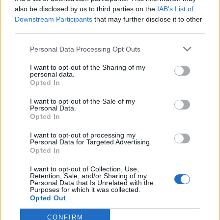
τεκνοποιεί μετά τα 35.
also be disclosed by us to third parties on the
IAB’s List of
Downstream Participants
that may further disclose it to other
Πόσα ωάρια πρέπει να φυλάξω; Όσο
third parties.
περισσότερα, τόσο το καλύτερο;
Personal Data Processing Opt Outs
Η απάντηση είναι ναι! Πάντως, μία γυναίκα 30-
37 ετών αν βγάλει 15 ωάρια, θα φυλαχθούν τα
I want to opt-out of the Sharing of my
personal data.
11-12 και θα έχει καλές πιθανότητες αργότερα
Opted In
να γονιμοποιηθούν.
I want to opt-out of the Sale of my
Όπως λέει ο κ. Κωσταράς, «συμβουλεύω τις
Personal Data.
Opted In
ασθενείς μου που είναι στην ηλικείατων 30 να
φυλάξουν 8-15 ωάρια αν θέλουν καλά ποσοστά
I want to opt-out of processing my
Personal Data for Targeted Advertising.
επιτυχίας σε μία μελλοντική εγκυμοσύνη. Δεν
Opted In
υπάρχουν ακριβή επιστημονικά δεδομένα αλλά
υπάρχει η καθημερινή εμπειρία μας που
I want to opt-out of Collection, Use,
Retention, Sale, and/or Sharing of my
υποδεικνύει ακριβώς αυτό». Σε γενικές γραμμές,
Personal Data that Is Unrelated with the
Purposes for which it was collected.
το 80% όσων κρατηθούν θα είναι ώριμα, το 80%
Opted Out
θα γονιμοποιηθεί και το 50% αυτών θα γίνει
CONFIRM