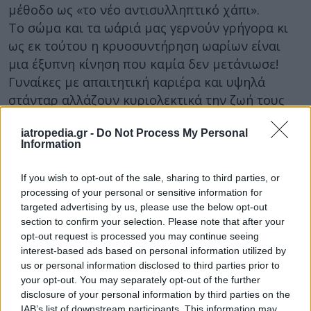
μέθοδο ως «το νέο αντισυλληπτικό χάπι».
Το σώμα και τα ωάριά μας γερνούν γρήγορα κι
ως εκ τούτου η κρυοσυντήρηση ωαρίων είναι
μια έξυπνη κίνηση που καμία δεν μετάνιωσε!
Γυναίκες με απαιτητική καριέρα και υψηλά
στάνταρ αλλάζουν κυριολεκτικά την ζωή τους
χρησιμοποιώντας την μέθοδο. Δεν βιάζονται πια
iatropedia.gr -
Do Not Process My Personal
να επιλέξουν έναν «μέτριο συντροφο»που
Information
διαφαίνεται μελλοντικός χωρισμός μόνο και
μόνο για να κάνουν οικογένεια εντός γάμου! Έτσι
If you wish to opt-out of the sale, sharing to third parties, or
οι σχέσεις αποκτούν ουσιαστικό νόημα χωρίς
processing of your personal or sensitive information for
την ψυχολογική πίεση μιας γυναίκας που
targeted advertising by us, please use the below opt-out
section to confirm your selection. Please note that after your
ξεπέρασε τα 30 έτη. Η επίσκεψη σε μια μονάδα
opt-out request is processed you may continue seeing
υποβοηθουμενης αναπαραγωγής, δίνει την
interest-based ads based on personal information utilized by
λύση. Δεν είναι τυχαίο που από το 2000 και
us or personal information disclosed to third parties prior to
μετά, αυξήθηκε η μέση ηλικία απόκτηση παιδιού
your opt-out. You may separately opt-out of the further
disclosure of your personal information by third parties on the
στις Αμερικανίδες με ένα ακόμα 23% να
IAB’s list of downstream participants. This information may