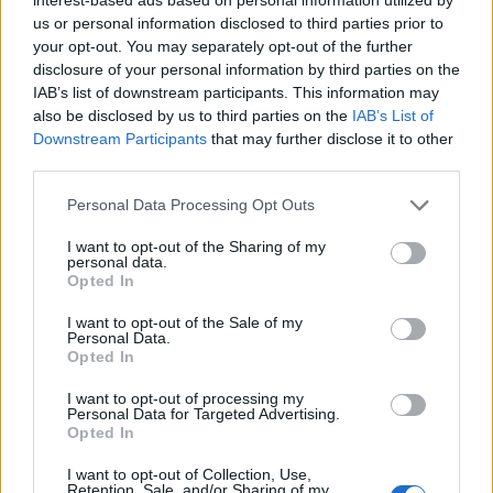
Πηγή:
https://www.everydayhealth.com
us or personal information disclosed to third parties prior to
your opt-out. You may separately opt-out of the further
φωτό: iStock
disclosure of your personal information by third parties on the
IAB’s list of downstream participants. This information may
also be disclosed by us to third parties on the
IAB’s List of
ΔΙΑΒΑΣΤΕ ΕΠΙΣΗΣ
Downstream Participants
that may further disclose it to other
Καρδιακή ανακοπή: Το πιο κοινό σύμπτωμα
third parties.
λίγα λεπτά πριν ΔΕΝ είναι ο πόνος στο
Personal Data Processing Opt Outs
στήθος – Τι νιώθει το 60% των ασθενών
I want to opt-out of the Sharing of my
Πόνος στο στήθος «από αυξημένο άγχος»: Τι
personal data.
Opted In
πρέπει να ξέρετε – Πότε οφείλεται στην
καρδιά
I want to opt-out of the Sale of my
Personal Data.
Ρευματοειδής αρθρίτιδα: Αν νιώσεις αυτά
Opted In
μπορεί να είσαι ήδη στα πρώτα στάδια
I want to opt-out of processing my
Personal Data for Targeted Advertising.
Αρθρίτιδα: Τι να τρώτε και τι όχι για να
Opted In
αποφύγετε τον πόνο στις αρθρώσεις και την
I want to opt-out of Collection, Use,
φλεγμονή
Retention, Sale, and/or Sharing of my