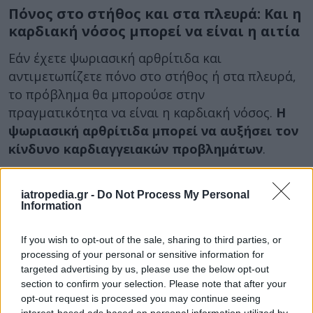
Πόνος στο στήθος και στα πλευρά: Και η
καρδιακή νόσος μπορεί να είναι η αιτία
Εάν έχετε ψωριασική αρθρίτιδα και
αντιμετωπίζετε πόνο στο στήθος ή στα πλευρά,
το πρόβλημα θα μπορούσε στην
πραγματικότητα να είναι η καρδιακή νόσος.
Η
ψωριασική αρθρίτιδα μπορεί να αυξήσει τον
κίνδυνο καρδιαγγειακών προβλημάτων
.
“Οι ασθενείς με χρόνιες αυτοάνοσες φλεγμονώδεις
καταστάσεις μπορεί να έχουν
υψηλά επίπεδα
iatropedia.gr -
Do Not Process My Personal
Information
φλεγμονής σε όλο το σώμα
τους. Αυτό τους θέτει
σε αυξημένο κίνδυνο για καρδιαγγειακή νόσο”
,
If you wish to opt-out of the sale, sharing to third parties, or
εξηγεί ο δρ. Kreitenberg.
“Ως εκ τούτου, ο κλασικός
processing of your personal or sensitive information for
πόνος στο στήθος που σχετίζεται με ένα έμφραγμα
targeted advertising by us, please use the below opt-out
θα πρέπει να παρακολουθείται στενά”
, πρόσθεσε ο
section to confirm your selection. Please note that after your
opt-out request is processed you may continue seeing
ίδιος.
interest-based ads based on personal information utilized by