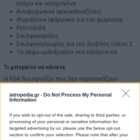
στόμα και οιστρογόνα
Αντιψυχωσικά (φαινοθειαζίνες)
Ψωραλένια (φάρμακα για την ψωρίαση)
Ρετινοειδή
Σουλφοναμίδες
Σουλφονυλουρίες για τον διαβήτη τύπου 2
Τα άλφα-υρδοξυοξέα στα καλλυντικά
Τι μπορείτε να κάνετε
Η FDA διευκρινίζει πως δεν παρουσιάζουν
αντιδράσεις φωτοευαισθησίας όλοι οι ασθενείς
που λαμβάνουν τα προαναφερθέντα ή άλλα
iatropedia.gr -
Do Not Process My Personal
Information
φάρμακα. Ούτε η ανάπτυξή της μία φορά
σημαίνει πως μονίμως θα έχουν το ίδιο
If you wish to opt-out of the sale, sharing to third parties, or
πρόβλημα. Ωστόσο αυτά είναι θέματα που
processing of your personal or sensitive information for
πρέπει να συζητούν με τον γιατρό που έχει
targeted advertising by us, please use the below opt-out
χορηγήσει τα φάρμακα.
section to confirm your selection. Please note that after your