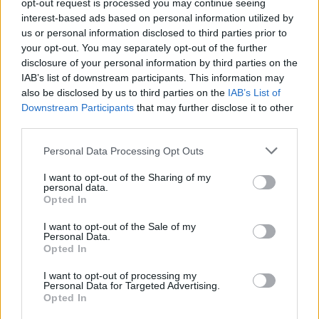
opt-out request is processed you may continue seeing
Σε καμία περίπτωση, όμως, δεν πρέπει να
interest-based ads based on personal information utilized by
διακόπτουν μόνοι τους την φαρμακευτική τους
us or personal information disclosed to third parties prior to
your opt-out. You may separately opt-out of the further
αγωγή για να πάνε απερίσπαστοι διακοπές. Αυτό
disclosure of your personal information by third parties on the
που μπορούν να κάνουν είναι να μετριάζουν την
IAB’s list of downstream participants. This information may
έκθεσή τους στον ήλιο, ιδίως τις μεσημβρινές
also be disclosed by us to third parties on the
IAB’s List of
ώρες. Προτιμότερο είναι:
Downstream Participants
that may further disclose it to other
third parties.
Να μένουν στη σκιά από τις 11 το πρωί έως
Personal Data Processing Opt Outs
τις 4 το απόγευμα
Να φορούν ρούχα που καλύπτουν μεγάλα
I want to opt-out of the Sharing of my
personal data.
τμήματα του δέρματός τους
Opted In
Να χρησιμοποιούν πάντοτε αντηλιακό με
δείκτη προστασίας SPF τουλάχιστον 30.
I want to opt-out of the Sale of my
Personal Data.
Opted In
Φωτογραφία: iStock
I want to opt-out of processing my
Personal Data for Targeted Advertising.
Opted In