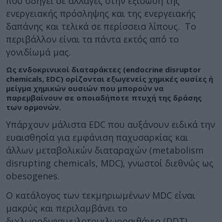
που οδηγεί σε αλλαγές στην εξίσωση της
ενεργειακής πρόσληψης και της ενεργειακής
δαπάνης και τελικά σε περίσσεια λίπους. Το
περιβάλλον είναι τα πάντα εκτός από το
γονιδίωμά μας.
Ως ενδοκρινικοί διαταράκτες (endocrine disruptor
chemicals, EDC) ορίζονται εξωγενείς χημικές ουσίες ή
μείγμα χημικών ουσιών που μπορούν να
παρεμβαίνουν σε οποιαδήποτε πτυχή της δράσης
των ορμονών.
Υπάρχουν μάλιστα EDC που αυξάνουν ειδικά την
ευαισθησία για εμφάνιση παχυσαρκίας και
άλλων μεταβολικών διαταραχών (metabolism
disrupting chemicals, MDC), γνωστοί διεθνώς ως
obesogenes.
Ο κατάλογος των τεκμηριωμένων MDC είναι
μακρύς και περιλαμβάνει το
διχλωροδιφαινυλοτριχλωροαιθάνιο (DDT),