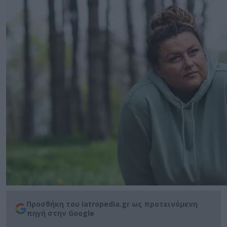
Προσθήκη του iatropedia.gr ως προτεινόμενη
πηγή στην Google