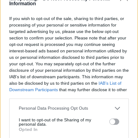
Information
προκαλώντας αντίσταση στην ινσουλίνη. Τέλος,
μπορεί και να αλλάξουν την έκφραση κάποιων
If you wish to opt-out of the sale, sharing to third parties, or
γονιδίων και τη διαφοροποίηση των κυττάρων
processing of your personal or sensitive information for
μέσω μοριακών και επιγενετικών μηχανισμών.
targeted advertising by us, please use the below opt-out
section to confirm your selection. Please note that after your
Καθώς οι ουσίες αυτές υπάρχουν παντού σήμερα,
opt-out request is processed you may continue seeing
όλοι φέρουμε κάποιο σχετικό φορτίο στο σώμα μας.
interest-based ads based on personal information utilized by
Ομως, τα επίπεδα και χρόνος της έκθεσης, το φύλο
us or personal information disclosed to third parties prior to
και ηλικία είναι σημαντικές παράμετροι για την
your opt-out. You may separately opt-out of the further
τελική τους επίδραση.
disclosure of your personal information by third parties on the
H επιγενετική κληρονομικότητα έχει μεγάλη
IAB’s list of downstream participants. This information may
σημασία, επομένως οι έγκυες γυναίκες
also be disclosed by us to third parties on the
IAB’s List of
Downstream Participants
that may further disclose it to other
αντιπροσωπεύουν έναν ευάλωτο πληθυσμό και
third parties.
πρέπει επιπρόσθετα να προφυλάσσονται.
Personal Data Processing Opt Outs
Πηγή:
https://mdimop.gr
I want to opt-out of the Sharing of my
φωτό: iStock
personal data.
Opted In