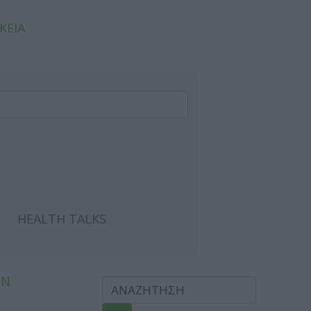
ΚΕΙΑ
HEALTH TALKS
ΩΝ