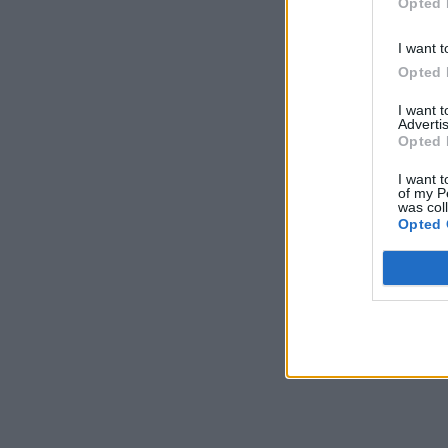
Opted 
I want t
Opted 
I want 
Advertis
Opted 
I want t
of my P
was col
Opted 