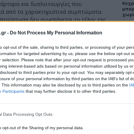
Κεχρ
Tάρταρα και δυσλειτουργίες που
μπορ
ικά από τα χαρακτηριστικά συμπτώματα.
χωρί
περίπτωση δεν συνεπάγεται το τέλος της
.gr -
Do Not Process My Personal Information
αγωγή τους σε μία νέα φάση «ενηλικίωσης»,
ΕΙΔΗ
ανδρολόγος Κωνσταντίνος Α. Ρόκκας
.
to opt-out of the sale, sharing to third parties, or processing of your per
ίζεται με ορμονικές μεταβολές, ειδικά με
formation for targeted advertising by us, please use the below opt-out s
Άδων
r selection. Please note that after your opt-out request is processed y
προσ
eing interest-based ads based on personal information utilized by us or
Ακτι
disclosed to third parties prior to your opt-out. You may separately opt-
 ως «ορμόνη του σεξ».
Είναι υπεύθυνη για
losure of your personal information by third parties on the IAB’s list of
τικά
, μεταξύ των οποίων
. This information may also be disclosed by us to third parties on the
IA
Participants
that may further disclose it to other third parties.
ΥΓΕΙ
Εξάν
αλλε
l Data Processing Opt Outs
εξηγ
o opt-out of the Sharing of my personal data.