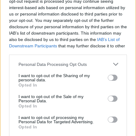
opt-out request is processed you may continue seeing
Η ισχύουσα σύσταση της Αμερικανικής
interest-based ads based on personal information utilized by
Καρδιολογικής Εταιρείας είναι ότι
κανείς δεν
us or personal information disclosed to third parties prior to
πρέπει να λαμβάνει καθημερινά χαμηλή δόση
your opt-out. You may separately opt-out of the further
ασπιρίνης χωρίς να μιλήσει πρώτα με τον
disclosure of your personal information by third parties on the
IAB’s list of downstream participants. This information may
γιατρό του
, ειδικά εάν έχει δυσανεξία στην
also be disclosed by us to third parties on the
IAB’s List of
ασπιρίνη, εάν κινδυνεύει από γαστρεντερική
Downstream Participants
that may further disclose it to other
αιμορραγία ή αιμορραγικό εγκεφαλικό
third parties.
επεισόδιο, εάν πίνει τακτικά αλκοόλ, εάν
Personal Data Processing Opt Outs
υποβάλλεται σε οποιαδήποτε απλή ιατρική ή
οδοντιατρική διαδικασία ή είναι άνω των 70
I want to opt-out of the Sharing of my
personal data.
ετών. Για άτομα που έχουν υποστεί καρδιακή
Opted In
προσβολή ή εγκεφαλικό, οι πάροχοι
I want to opt-out of the Sale of my
υγειονομικής περίθαλψης μπορεί να θέλουν,
Personal Data.
ωστόσο, να πάρουν ασπιρίνη για να βοηθήσουν
Opted In
στην πρόληψη άλλου συμβάντος.
I want to opt-out of processing my
Personal Data for Targeted Advertising.
Φωτογραφία:
iStock
Opted In