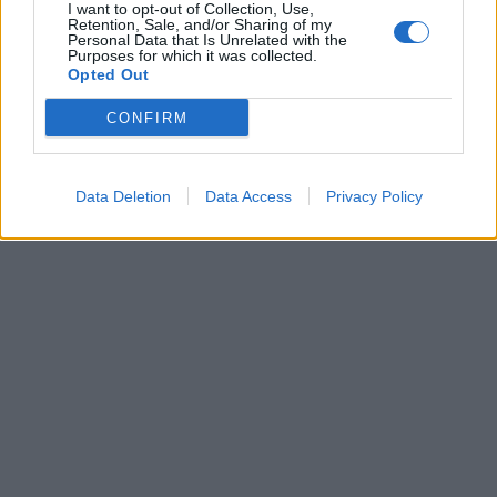
ΔΙΑΒΑΣΤΕ ΕΠΙΣΗΣ:
I want to opt-out of Collection, Use,
Retention, Sale, and/or Sharing of my
Personal Data that Is Unrelated with the
Απώλεια βάρους: Έρχονται νέα φάρμακα
Purposes for which it was collected.
αδυνατίσματος, με λιγότερες παρενέργειες
Opted Out
Λευκή και καστανή ζάχαρη: Είναι η μία πιο
CONFIRM
υγιεινή από την άλλη;
Συσσώρευση τροφίμων (food hoarding): Πού
Data Deletion
Data Access
Privacy Policy
μπορεί να οφείλεται το σύνδρομο της Κατοχής