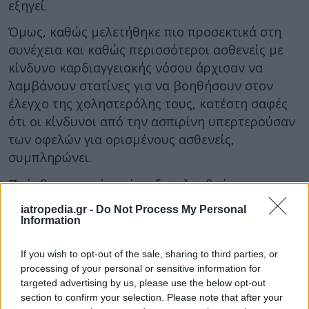
εξηγεί.
Όμως, καθώς μελετήθηκε πιο προσεκτικά στη
συνέχεια και καθώς περισσότεροι ασθενείς με
κίνδυνο καρδιαγγειακής νόσου άρχισαν να
λαμβάνουν στατίνες για να βοηθήσουν στον
έλεγχο της χοληστερόλης τους, κατέστη σαφές
ότι οι κίνδυνοι από την ασπιρίνη υπερτερούσαν
των οφελών για ορισμένους ασθενείς,
συμπληρώνει.
Πρόσθεσε, ωστόσο, ότι εξακολουθούν να
υπάρχουν υποομάδες ανθρώπων για τους
iatropedia.gr -
Do Not Process My Personal
οποίους τα οφέλη της ασπιρίνης συνεχίζουν να
Information
υπερτερούν των κινδύνων και αυτό πρέπει να
λαμβάνεται επίσης υπόψη. Μεταξύ αυτών,
If you wish to opt-out of the sale, sharing to third parties, or
processing of your personal or sensitive information for
τονίζει, είναι όσοι έχουν υποστεί έμφραγμα ή
targeted advertising by us, please use the below opt-out
εγκεφαλικό ή που έχουν στεντ.
section to confirm your selection. Please note that after your