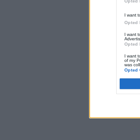
Opted 
I want t
Opted 
I want 
Advertis
Opted 
I want t
of my P
was col
Opted 