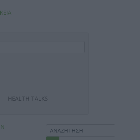
ΚΕΙΑ
HEALTH TALKS
ΩΝ