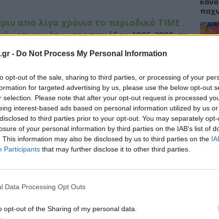
κάνο
παχ
ριν από λίγα χρόνια το περιοδικό TIME
.
ών ατυχημάτων της περιόδου 1985-2000, τα
πονδιακή Διοίκηση Αεροπορίας (FAA) των
.gr -
Do Not Process My Personal Information
αι επιζώντες.
ΕΙΔΗ
to opt-out of the sale, sharing to third parties, or processing of your per
φαλέστερες θέσεις είναι οι μεσαίες στο πίσω
ΙΣΑ:
Νείλ
formation for targeted advertising by us, please use the below opt-out s
στό θνησιμότητας σε αυτές ήταν 28%. Το
Αρχέ
r selection. Please note that after your opt-out request is processed y
έφτασε στο 44%) είχαν οι θέσεις στον
eing interest-based ads based on personal information utilized by us or
 αεροπλάνου.
disclosed to third parties prior to your opt-out. You may separately opt-
losure of your personal information by third parties on the IAB’s list of
. This information may also be disclosed by us to third parties on the
IA
ΔΙΑ
Participants
that may further disclose it to other third parties.
19:0
Κεχρ
μπορ
l Data Processing Opt Outs
χωρί
o opt-out of the Sharing of my personal data.