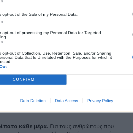
In
o opt-out of the Sale of my Personal Data.
In
to opt-out of processing my Personal Data for Targeted
ing.
In
o opt-out of Collection, Use, Retention, Sale, and/or Sharing
ersonal Data that Is Unrelated with the Purposes for which it
lected.
Out
CONFIRM
Data Deletion
Data Access
Privacy Policy
ρίπατο κάθε μέρα.
Για τους ανθρώπους που