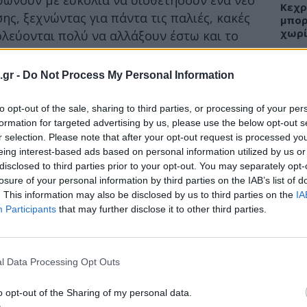
Κεχρ
ς, ξεχνώντας για πάντα τις παλιές, κακές
μπορ
χωρί
ολεύονται πολύ να αλλάξουν έστω και το
.gr -
Do Not Process My Personal Information
 Καρδιάς στις 29 Σεπτεμβρίου, ο
, πρόεδρος της Ελληνικής Εταιρείας
ΕΙΔΗ
to opt-out of the sale, sharing to third parties, or processing of your per
ές μικρές αλλαγές που μπορεί να προσφέρουν
formation for targeted advertising by us, please use the below opt-out s
Άδων
ή υγεία.
r selection. Please note that after your opt-out request is processed y
προσ
eing interest-based ads based on personal information utilized by us or
Ακτι
disclosed to third parties prior to your opt-out. You may separately opt-
losure of your personal information by third parties on the IAB’s list of
. This information may also be disclosed by us to third parties on the
IA
Participants
that may further disclose it to other third parties.
ΥΓΕΙ
Εξάν
αλλε
l Data Processing Opt Outs
εξηγ
o opt-out of the Sharing of my personal data.