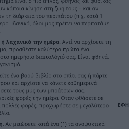
άτημα είναι ο πιο απλός, φθηνός και φυσικός
υν κάποια κίνηση στη ζωή τους – και αν
 τη διάρκεια του περιπάτου (π.χ. κατά 1
ερο. Ιδανικά, όλοι μας πρέπει να περπατάμε
.
 ή λαχανικό την ημέρα.
Αντί να αρχίσετε τη
μα, προσθέστε καλύτερα πρώτα ένα
στο ημερήσιο διαιτολόγιό σας. Είναι φθηνά,
γανισμό.
ίτε ένα βαρύ βιβλίο στο σπίτι σας ή πάρτε
τρου και αρχίστε να κάνετε καθημερινά
νώσετε τους μυς των μπράτσων σας.
μερικές φορές την ημέρα. Όταν φθάσετε σε
ΕΦΗ
ι πολλές φορές, προχωρήστε σε μεγαλύτερο
λίο.
η.
Αν μειώσετε κατά ένα (1) τα αναψυκτικά