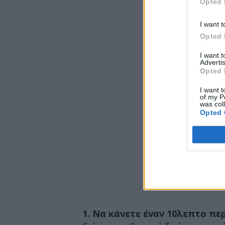
Opted 
I want t
Opted 
I want 
Advertis
Opted 
I want t
of my P
was col
Opted 
1. Να κάνετε έναν 10λεπτο πε