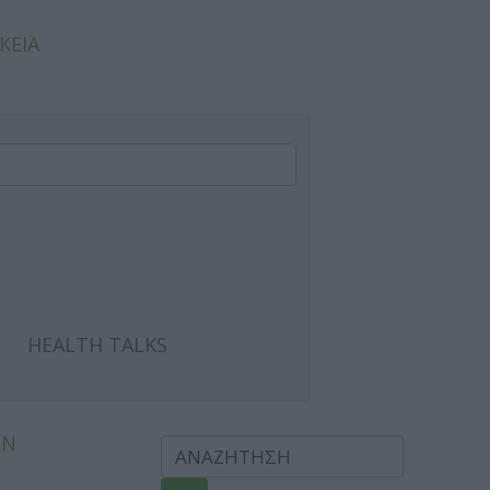
ΚΕΙΑ
HEALTH TALKS
ΩΝ