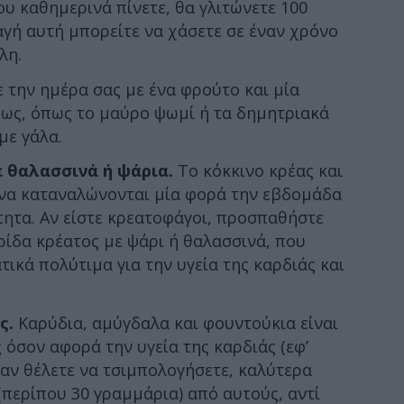
ου καθημερινά πίνετε, θα γλιτώνετε 100
αγή αυτή μπορείτε να χάσετε σε έναν χρόνο
λη.
 την ημέρα σας με ένα φρούτο και μία
εως, όπως το μαύρο ψωμί ή τα δημητριακά
με γάλα.
ε θαλασσινά ή ψάρια.
Το κόκκινο κρέας και
ι να καταναλώνονται μία φορά την εβδομάδα
τητα. Αν είστε κρεατοφάγοι, προσπαθήστε
ρίδα κρέατος με ψάρι ή θαλασσινά, που
τικά πολύτιμα για την υγεία της καρδιάς και
ς.
Καρύδια, αμύγδαλα και φουντούκια είναι
ς όσον αφορά την υγεία της καρδιάς (εφ’
ταν θέλετε να τσιμπολογήσετε, καλύτερα
(περίπου 30 γραμμάρια) από αυτούς, αντί