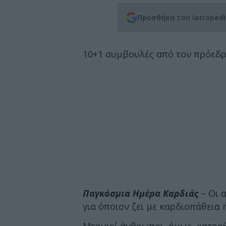
Προσθήκη του iatroped
10+1 συμβουλές από τον πρόεδρο
Παγκόσμια Ημέρα Καρδιάς
– Οι 
για όποιον ζει με καρδιοπάθεια 
Μερικοί άνθρωποι, όμως, κατορ