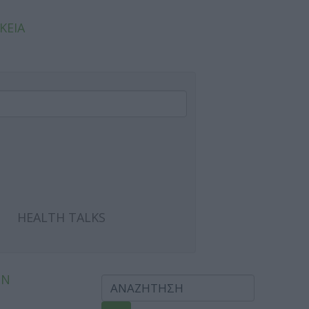
ΚΕΙΑ
HEALTH TALKS
ΩΝ