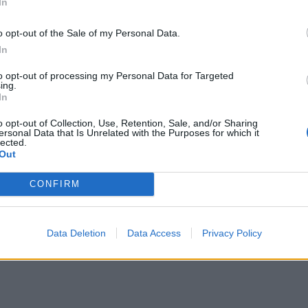
In
επηρεάζει την εμπειρία τους στο σύστημα
o opt-out of the Sale of my Personal Data.
In
to opt-out of processing my Personal Data for Targeted
ing.
In
o opt-out of Collection, Use, Retention, Sale, and/or Sharing
ersonal Data that Is Unrelated with the Purposes for which it
lected.
Out
CONFIRM
Data Deletion
Data Access
Privacy Policy