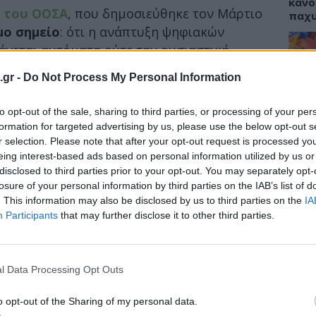
κάνο
ς του ΟΟΣΑ
, που δημοσιεύθηκε τον Μάρτιο
παχ
μο σημείο
: ότι η ανάπτυξη ψηφιακών
άγεται αυτόματα ούτε την ουσιαστική
είς ούτε την ομαλή λειτουργία των
.gr -
Do Not Process My Personal Information
ση βασίστηκε στα δεδομένα της έρευνας
ΕΙΔΗ
to opt-out of the sale, sharing to third parties, or processing of your per
ΙΣΑ:
Νείλ
formation for targeted advertising by us, please use the below opt-out s
υγεία
Αρχέ
r selection. Please note that after your opt-out request is processed y
eing interest-based ads based on personal information utilized by us or
από κενά και ασυνέχειες που, στην πράξη,
disclosed to third parties prior to your opt-out. You may separately opt-
σα στις
δυνατότητες
των συστημάτων
losure of your personal information by third parties on the IAB’s list of
. This information may also be disclosed by us to third parties on the
IA
ν και μπορούν να αξιοποιήσουν οι
ΔΙΑ
Participants
that may further disclose it to other third parties.
19:0
ζει σε ένα συγκεκριμένο αλλά αποκαλυπτικό
Κεχρ
ήση των ηλεκτρονικών ιατρικών αρχείων
.
μπορ
l Data Processing Opt Outs
χωρί
ξετάζει αν η πληροφορία είναι διαθέσιμη
o opt-out of the Sharing of my personal data.
 γνωρίζουν ότι μπορούν να τη