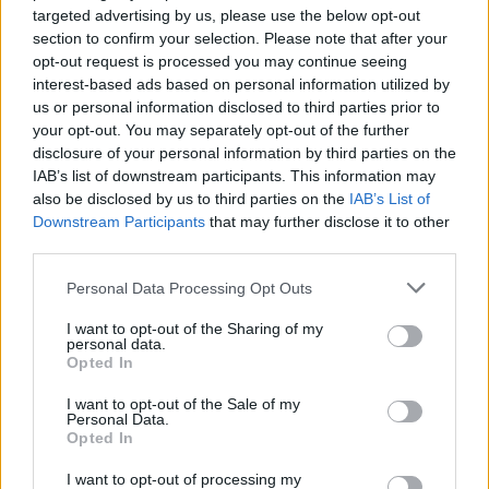
targeted advertising by us, please use the below opt-out
Προκαλούν συνεχή ντοπαμινεργική
section to confirm your selection. Please note that after your
opt-out request is processed you may continue seeing
διέγερση, δηλαδή τροφοδοτούν συνεχώς
interest-based ads based on personal information utilized by
τον οργανισμό με μικροδόσεις ντοπαμίνης
us or personal information disclosed to third parties prior to
(αντλίες)
your opt-out. You may separately opt-out of the further
Διεγείρουν τον εγκέφαλο με
disclosure of your personal information by third parties on the
IAB’s list of downstream participants. This information may
ηλεκτρομαγνητικό πεδίο (νευροδιεγέρτες).
also be disclosed by us to third parties on the
IAB’s List of
Downstream Participants
that may further disclose it to other
Ποιες είναι οι επεμβατικές θεραπείες για τη
third parties.
νόσο Πάρκινσον;
Personal Data Processing Opt Outs
Οι ευρύτερα χρησιμοποιούμενες επεμβατικές
θεραπείες είναι:
I want to opt-out of the Sharing of my
personal data.
Opted In
Η τοποθέτηση νευροδιεγέρτη DBS
Η υποδόρια έγχυση απομορφίνης με ειδική
I want to opt-out of the Sale of my
Personal Data.
αντλία
Opted In
Η τοποθέτηση αντλίας συνεχούς έγχυσης
ντοπαμίνης
I want to opt-out of processing my