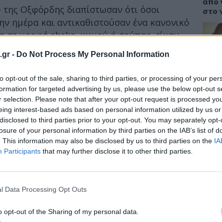
από 
υ της Οξφόρδης διαπίστωσαν ότι όσοι
στο 
ην ημέρα και αντικαθιστούσαν ένα κανονικό
α σε μορφή shake, χυμού ή σούπας, είχαν
 βάρος από άλλους που έκαναν άλλη
.gr -
Do Not Process My Personal Information
νου.
ΥΓΕΙ
μείωση του κινδύνου εμφάνισης καρδιακών
to opt-out of the sale, sharing to third parties, or processing of your per
Καρδ
στα 
formation for targeted advertising by us, please use the below opt-out s
ου και διαβήτη.
μεγα
r selection. Please note that after your opt-out request is processed y
eing interest-based ads based on personal information utilized by us or
ται να έρχονται σε αντίθεση με
disclosed to third parties prior to your opt-out. You may separately opt-
 άνθρωποι που αδυνατίζουν γρήγορα είναι
losure of your personal information by third parties on the IAB’s list of
α χαμένα κιλά, μόλις σταματήσουν την
. This information may also be disclosed by us to third parties on the
IA
ΕΙΔΗ
α νέα ευρήματα, διαπιστώθηκε ότι οι
Participants
that may further disclose it to other third parties.
ηλοθερμιδική δίαιτα, σημείωσαν θεαματική
Γιατ
κατάφεραν να διατηρήσουν την ανανεωμένη
προσ
σεισ
l Data Processing Opt Outs
Συγκ
o opt-out of the Sharing of my personal data.