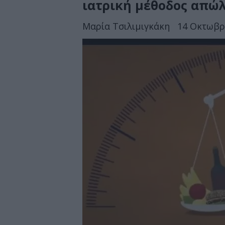
ιατρική μέθοδος απώλ
Μαρία Τσιλιμιγκάκη
14 Οκτωβρί