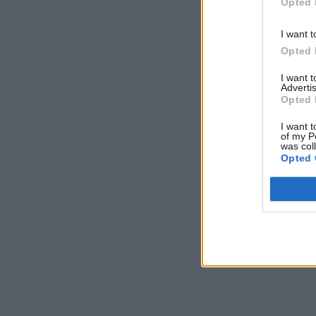
Opted 
I want t
Opted 
I want 
Advertis
Opted 
I want t
of my P
was col
Opted 