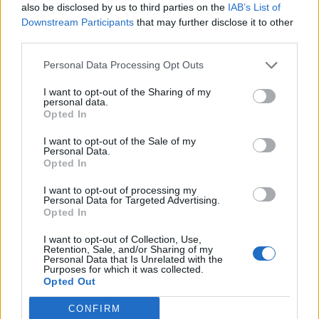
also be disclosed by us to third parties on the
IAB’s List of
Αντί για επώδυνες εξετάσεις και αναμονή μηνών,
Downstream Participants
that may further disclose it to other
third parties.
η φωνή μας μπορεί σύντομα να γίνει η πιο
γρήγορη και ανώδυνη «γέφυρα» προς τη
Personal Data Processing Opt Outs
θεραπεία, σώζοντας χιλιάδες ζωές μέσω της
I want to opt-out of the Sharing of my
πρόληψης.
personal data.
Opted In
Φωτογραφία: istock
I want to opt-out of the Sale of my
Personal Data.
Opted In
I want to opt-out of processing my
Personal Data for Targeted Advertising.
Opted In
I want to opt-out of Collection, Use,
Retention, Sale, and/or Sharing of my
Personal Data that Is Unrelated with the
Purposes for which it was collected.
Opted Out
CONFIRM