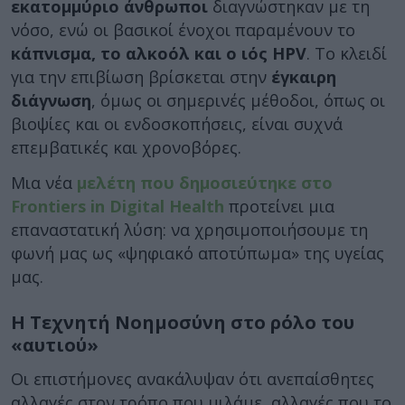
εκατομμύριο άνθρωποι
διαγνώστηκαν με τη
νόσο, ενώ οι βασικοί ένοχοι παραμένουν το
κάπνισμα, το αλκοόλ και ο ιός HPV
. Το κλειδί
για την επιβίωση βρίσκεται στην
έγκαιρη
διάγνωση
, όμως οι σημερινές μέθοδοι, όπως οι
βιοψίες και οι ενδοσκοπήσεις, είναι συχνά
επεμβατικές και χρονοβόρες.
Μια νέα
μελέτη που δημοσιεύτηκε στο
Frontiers in Digital Health
προτείνει μια
επαναστατική λύση: να χρησιμοποιήσουμε τη
φωνή μας ως «ψηφιακό αποτύπωμα» της υγείας
μας.
Η Τεχνητή Νοημοσύνη στο ρόλο του
«αυτιού»
Οι επιστήμονες ανακάλυψαν ότι ανεπαίσθητες
αλλαγές στον τρόπο που μιλάμε, αλλαγές που το