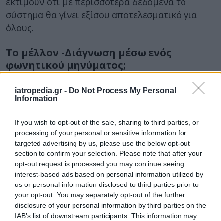
εκτιμούν ότι με περισσότερα δεδομένα το
σύστημα θα γίνει εξίσου αποτελεσματικό για
όλους.
Το μέλλον -Διάγνωση μέσω ενός
φωνητικού μηνύματος;
Ο Δρ. Phillip Jenkins και η ομάδα του εργάζονται
iatropedia.gr -
Do Not Process My Personal
ήδη για το επόμενο βήμα. Στόχος είναι να
Information
εκπαιδευτούν οι αλγόριθμοι σε ακόμα
μεγαλύτερα δείγματα
, ώστε η φωνή να γίνει
If you wish to opt-out of the sale, sharing to third parties, or
processing of your personal or sensitive information for
ένας επίσημος «βιοδείκτης» στην κλινική πράξη.
targeted advertising by us, please use the below opt-out
Φανταστείτε ένα εργαλείο που θα επιτρέπει
section to confirm your selection. Please note that after your
opt-out request is processed you may continue seeing
στους γιατρούς να αξιολογούν τον
κίνδυνο
interest-based ads based on personal information utilized by
καρκίνου
απλώς ακούγοντας έναν
ασθενή να
us or personal information disclosed to third parties prior to
μιλάει
. Σύμφωνα με τις προβλέψεις, τέτοια
your opt-out. You may separately opt-out of the further
εργαλεία αναμένεται να μπούν σε
πιλοτική
disclosure of your personal information by third parties on the
IAB’s list of downstream participants. This information may
εφαρμογή
μέσα στα επόμενα δύο χρόνια.