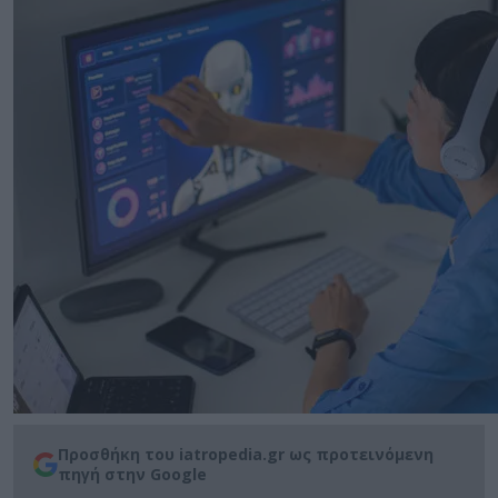
Προσθήκη του iatropedia.gr ως προτεινόμενη
πηγή στην Google