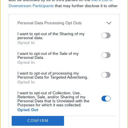
Ακούστε τα πόδια σας και επισπευτείτε έγκαιρα
Downstream Participants
that may further disclose it to other
third parties.
τον ποδίατρο για να σας δώσει την λύση που
αρμόζει στην δική σας περίπτωση.
Personal Data Processing Opt Outs
I want to opt-out of the Sharing of my
personal data.
Νίνα Ποτουρίδη
Opted In
I want to opt-out of the Sale of my
Ποδίατρος
Personal Data.
Opted In
www.podotherapy.gr
I want to opt-out of processing my
ΔΙΑΒΑΣΤΕ ΕΠΙΣΗΣ:
Personal Data for Targeted Advertising.
Opted In
Δείτε όλα τα ύποπτα σημάδια της πνευμονίας!
I want to opt-out of Collection, Use,
Retention, Sale, and/or Sharing of my
Ναι ή όχι στο σεξ την πρώτη νύχτα του γάμου;
Personal Data that Is Unrelated with the
Purposes for which it was collected.
Δώστε λάμψη στο πρόσωπο με πρωτοποριακή
Opted Out
θεραπεία!
CONFIRM