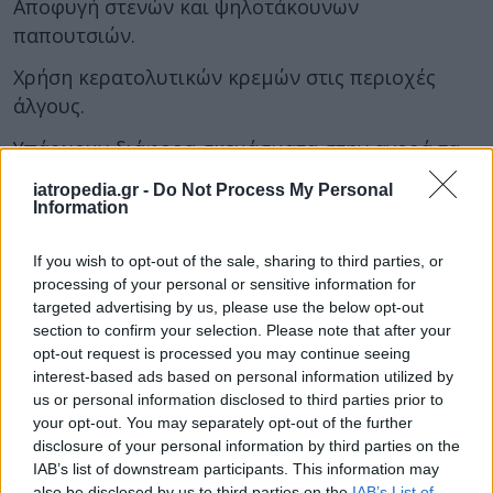
Αποφυγή στενών και ψηλοτάκουνων
παπουτσιών.
Χρήση κερατολυτικών κρεμών στις περιοχές
άλγους.
Υπάρχουν διάφορα σκευάσματα στην αγορά τα
όποια περιέχουν από 5% έως 20% ουρία η οποία
iatropedia.gr -
Do Not Process My Personal
βοηθά στην διάσπαση νεκρών κύτταρων και
Information
ενισχύει την δουλειά του ποδιάτρου. Οι κρέμες
αυτές κατασκευάζονται επίσης και από τους
If you wish to opt-out of the sale, sharing to third parties, or
processing of your personal or sensitive information for
φαρμακοποιούς με την ανάλογη συνταγή του
targeted advertising by us, please use the below opt-out
ποδιάτρου.
section to confirm your selection. Please note that after your
opt-out request is processed you may continue seeing
Η μεταταρσαλγία είναι αντιμετωπίσιμη χωρίς
interest-based ads based on personal information utilized by
χειρουργική επέμβαση μόνο με μια επίσκεψη
us or personal information disclosed to third parties prior to
στον ποδίατρο. Έτσι από τα πρώτα κιόλας
your opt-out. You may separately opt-out of the further
συμπτώματα απευθυνόμαστε σε αυτόν για μια
disclosure of your personal information by third parties on the
IAB’s list of downstream participants. This information may
αποτελεσματική θεραπεία.
also be disclosed by us to third parties on the
IAB’s List of