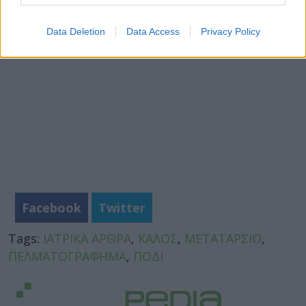
Ποιες τροφές ''ρίχνουν'' τη χοληστερίνη;
Data Deletion
Data Access
Privacy Policy
Facebook
Twitter
Tags:
ΙΑΤΡΙΚΑ ΑΡΘΡΑ
,
ΚΑΛΟΣ
,
ΜΕΤΑΤΑΡΣΙΟ
,
ΠΕΛΜΑΤΟΓΡΑΦΗΜΑ
,
ΠΟΔΙ