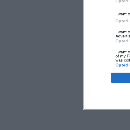
Opted 
I want t
Opted 
I want 
Advertis
Opted 
I want t
of my P
was col
Opted 