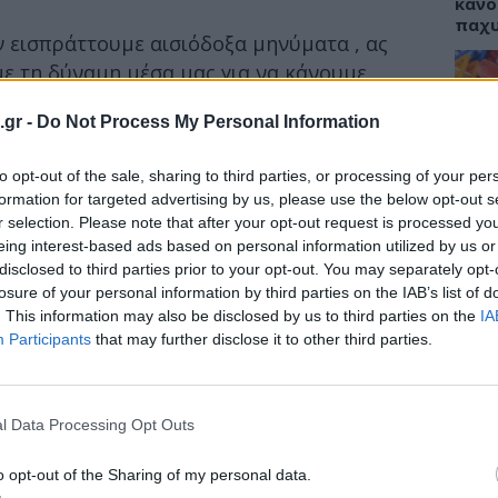
κάνο
παχ
 εισπράττουμε αισιόδοξα μηνύματα , ας
ε τη δύναμη μέσα μας για να κάνουμε
.gr -
Do Not Process My Personal Information
ΕΙΔΗ
σία με 60 ψυχολόγους συνεργάτες, δίνει την
 ψυχολόγο της επιλογής σας και να κάνετε
to opt-out of the sale, sharing to third parties, or processing of your per
ΙΣΑ:
ος! Κλείστε το ραντεβού άμεσα
εδώ!
Νείλ
formation for targeted advertising by us, please use the below opt-out s
Αρχέ
r selection. Please note that after your opt-out request is processed y
έλεια είναι ένας τρόπος να ανακαλύψει
eing interest-based ads based on personal information utilized by us or
disclosed to third parties prior to your opt-out. You may separately opt-
μέσα του!
losure of your personal information by third parties on the IAB’s list of
. This information may also be disclosed by us to third parties on the
IA
ΔΙΑ
Participants
that may further disclose it to other third parties.
19:0
Κεχρ
μπορ
l Data Processing Opt Outs
χωρί
o opt-out of the Sharing of my personal data.