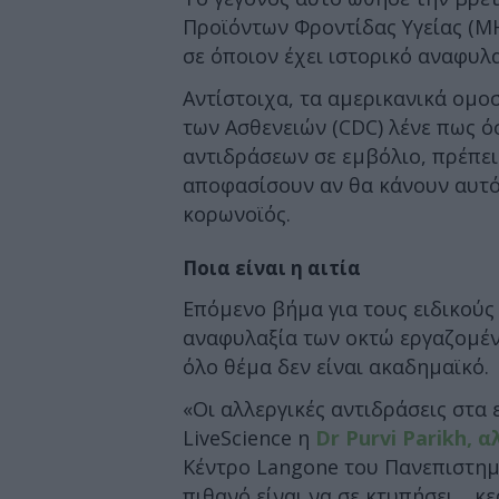
Προϊόντων Φροντίδας Υγείας (M
σε όποιον έχει ιστορικό αναφυλ
Αντίστοιχα, τα αμερικανικά ομ
των Ασθενειών (CDC) λένε πως ό
αντιδράσεων σε εμβόλιο, πρέπει
αποφασίσουν αν θα κάνουν αυτό 
κορωνοϊός.
Ποια είναι η αιτία
Επόμενο βήμα για τους ειδικούς 
αναφυλαξία των οκτώ εργαζομένω
όλο θέμα δεν είναι ακαδημαϊκό.
«Οι αλλεργικές αντιδράσεις στα 
LiveScience η
Dr Purvi Parikh,
Κέντρο Langone του Πανεπιστημί
πιθανό είναι να σε κτυπήσει… κ