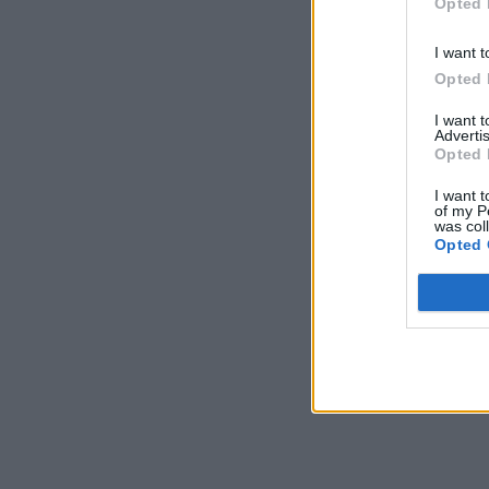
Opted 
I want t
Opted 
I want 
Advertis
Opted 
I want t
of my P
was col
Opted 