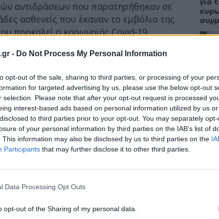
για 
κών αντιδράσεων που παρατηρήθηκαν σε
ευρω
άδες ασθενείς που έκαναν το εμβόλιο της
συμμ
 που προκαλεί ο κορωνοϊός Covid-19,
ις ΗΠΑ.
.gr -
Do Not Process My Personal Information
εκεμβρίου, έξι υγειονομικοί
που είχαν
ΕΙΔΗ
τυξαν αναφυλαξία. Η αναφυλαξία είναι μία
to opt-out of the sale, sharing to third parties, or processing of your per
οποία θα μπορούσε να απειλήσει τη ζωή,
ΕΙΝΑ
formation for targeted advertising by us, please use the below opt-out s
Σισμ
r selection. Please note that after your opt-out request is processed y
εφημ
eing interest-based ads based on personal information utilized by us or
disclosed to third parties prior to your opt-out. You may separately opt-
ην ανέπτυξε είχε παρουσιάσει και
losure of your personal information by third parties on the IAB’s list of
αση, σε ένα εμβόλιο κατά της λύσσας. Ένας
. This information may also be disclosed by us to third parties on the
IA
 είχε ιστορικό αλλεργιών. Για τους
Participants
that may further disclose it to other third parties.
ΠΑΙΔ
γνωστό αν κατά το παρελθόν είχαν σοβαρές
Σταφ
καλο
l Data Processing Opt Outs
στα 
o opt-out of the Sharing of my personal data.