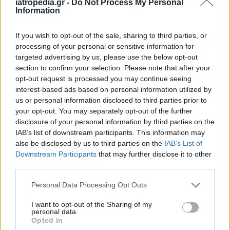
iatropedia.gr -
Do Not Process My Personal
τα δεδομένα τους».
Information
Απαντώντας, όμως, σε σχετική ερώτηση είπε ότι
If you wish to opt-out of the sale, sharing to third parties, or
είναι πρόωρο να εκτιμηθεί εάν τα διπλά εμβόλια
processing of your personal or sensitive information for
θα μπορούσαν να είναι έτοιμα για τον επόμενο
targeted advertising by us, please use the below opt-out
χειμώνα.
section to confirm your selection. Please note that after your
opt-out request is processed you may continue seeing
Ο Dr. Cavaleri αναγνώρισε ότι οι
interest-based ads based on personal information utilized by
επαναλαμβανόμενοι εμβολιασμοί μπορεί να μην
us or personal information disclosed to third parties prior to
είναι αποδεκτοί από τον γενικό πληθυσμό. «Γι’
your opt-out. You may separately opt-out of the further
disclosure of your personal information by third parties on the
αυτό τον λόγο είναι προτιμότερο να στραφούμε
IAB’s list of downstream participants. This information may
στη λύση του εμβολιασμού μία φορά τον
also be disclosed by us to third parties on the
IAB’s List of
χρόνο», είπε. «Ενδεχομένως μάλιστα θα πρέπει
Downstream Participants
that may further disclose it to other
να συγχρονίσουμε τον εμβολιασμό για τη
third parties.
λοίμωξη που προκαλεί ο κορωνοϊός με εκείνον
Personal Data Processing Opt Outs
για άλλους αναπνευστικούς ιούς».
I want to opt-out of the Sharing of my
Φωτογραφία: iStock
personal data.
Opted In