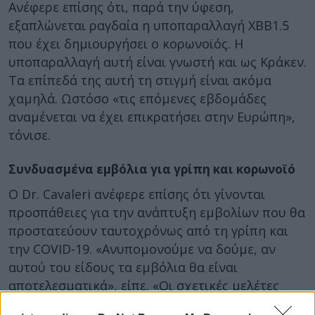
Ανέφερε επίσης ότι, παρά την ύφεση,
εξαπλώνεται ραγδαία η υποπαραλλαγή ΧΒΒ1.5
που έχει δημιουργήσει ο κορωνοϊός. Η
υποπαραλλαγή αυτή είναι γνωστή και ως Κράκεν.
Τα επίπεδά της αυτή τη στιγμή είναι ακόμα
χαμηλά. Ωστόσο «τις επόμενες εβδομάδες
αναμένεται να έχει επικρατήσει στην Ευρώπη»,
τόνισε.
Συνδυασμένα εμβόλια για γρίπη και κορωνοϊό
Ο Dr. Cavaleri ανέφερε επίσης ότι γίνονται
προσπάθειες για την ανάπτυξη εμβολίων που θα
προστατεύουν ταυτοχρόνως από τη γρίπη και
την COVID-19. «Ανυπομονούμε να δούμε, αν
αυτού του είδους τα εμβόλια θα είναι
αποτελεσματικά», είπε. «Οι σχετικές μελέτες
βρίσκονται σε εξέλιξη και περιμένουμε να δούμε