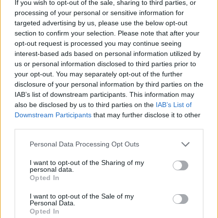
If you wish to opt-out of the sale, sharing to third parties, or
από επαφή με κάποιο συστατικό του
processing of your personal or sensitive information for
εμβολίου (π.χ. με την πολυ-αιθυλενο-
targeted advertising by us, please use the below opt-out
γλυκόλη).
section to confirm your selection. Please note that after your
Άμεσης αλλεργικής αντίδρασης στην πολυ-
opt-out request is processed you may continue seeing
interest-based ads based on personal information utilized by
σορβάτη.
us or personal information disclosed to third parties prior to
Αυτά τα άτομα δεν πρέπει να λάβουν
your opt-out. You may separately opt-out of the further
disclosure of your personal information by third parties on the
εμβόλιο mRNA, εκτός κι αν
εκτιμηθούν από
IAB’s list of downstream participants. This information may
αλλεργιολόγο-ανοσολόγο και κριθεί ότι μπορεί
also be disclosed by us to third parties on the
IAB’s List of
να προχωρήσουν στον εμβολιασμό υπό ιατρική
Downstream Participants
that may further disclose it to other
παρακολούθηση.
third parties.
Personal Data Processing Opt Outs
Συστάσεις δημόσιας υγεία για τους
εμβολιασθέντες
I want to opt-out of the Sharing of my
personal data.
Όσοι έχουν κάνει εμβόλια
για τη λοίμωξη που
Opted In
προκαλεί ο νέος κορωνοϊός,
πρέπει να
I want to opt-out of the Sale of my
συνεχίσουν να ακολουθούν τα μέτρα
Personal Data.
Opted In
πρόληψης της διασποράς του
. Τα μέτρα αυτά,