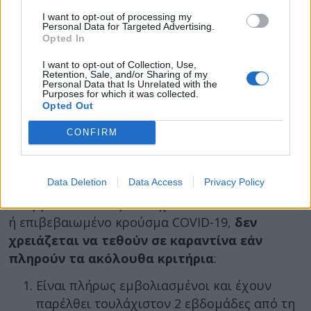
που είναι απαραίτητα για να εξακολουθήσουν να
I want to opt-out of processing my
Personal Data for Targeted Advertising.
προστατεύουν τους εαυτούς τους και τους γύρω
Opted In
τους, είναι:
I want to opt-out of Collection, Use,
Χρήση μάσκας προσώπου
Retention, Sale, and/or Sharing of my
Personal Data that Is Unrelated with the
Τήρηση αποστάσεων 2 μέτρων
Purposes for which it was collected.
Opted Out
Αποφυγή συνωστισμού
Τήρηση μέτρων ατομικής υγιεινής
CONFIRM
Τι πρέπει να κάνουν μετά την επαφή με
κρούσμα
Data Deletion
Data Access
Privacy Policy
Οι εμβολιασθέντες που έχουν εκτεθεί σε πιθανό
ή επιβεβαιωμένο κρούσμα COVID-19,
δεν
χρειάζεται να τεθούν σε καραντίνα εάν
πληρούν τα ακόλουθα κριτήρια
:
Είναι πλήρως εμβολιασμένοι και έχουν
παρέλθει τουλάχιστον 2 εβδομάδες από τη