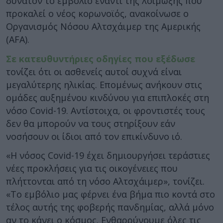
δυνατόν το εμβόλιο έναντι της λοίμωξης που
προκαλεί ο νέος κορωνοϊός, ανακοίνωσε ο
Οργανισμός Νόσου Αλτσχάιμερ της Αμερικής
(AFA).
Σε κατευθυντήριες οδηγίες που εξέδωσε
τονίζει ότι οι ασθενείς αυτοί συχνά είναι
μεγαλύτερης ηλικίας. Επομένως ανήκουν στις
ομάδες αυξημένου κινδύνου για επιπλοκές στη
νόσο Covid-19. Αντίστοιχα, οι φροντιστές τους
δεν θα μπορούν να τους στηρίξουν εάν
νοσήσουν οι ίδιοι από τον επικίνδυνο ιό.
«Η νόσος Covid-19 έχει δημιουργήσει τεράστιες
νέες προκλήσεις για τις οικογένειες που
πλήττονται από τη νόσο Αλτσχάιμερ», τονίζει.
«Το εμβόλιο μας φέρνει ένα βήμα πιο κοντά στο
τέλος αυτής της φοβερής πανδημίας, αλλά μόνο
αν το κάνει ο κόσμος. Ενθαρρύνουμε όλες τις