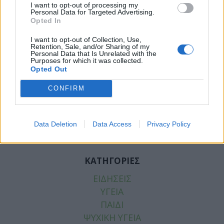
I want to opt-out of processing my
Personal Data for Targeted Advertising.
Opted In
I want to opt-out of Collection, Use,
Retention, Sale, and/or Sharing of my
Personal Data that Is Unrelated with the
Purposes for which it was collected.
Facebook
Twitter
Opted Out
CONFIRM
Tags:
ΚΟΡΟΝΟΙΟΣ
,
ΚΟΡΟΝΟΪΟΣ ΕΜΒΟΛΙΟ
,
ΝΟΣΟΣ ΑΛΤΣΧΑΪΜΕΡ
Data Deletion
Data Access
Privacy Policy
ΚΑΤΗΓΟΡΙΕΣ
ΕΙΔΗΣΕΙΣ
ΥΓΕΙΑ
ΠΑΙΔΙ
ΨΥΧΙΚΗ ΥΓΕΙΑ