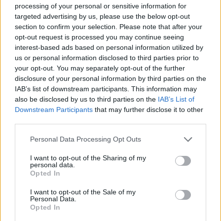
φροντιστές τους διατρέχουν πρόσθετους
processing of your personal or sensitive information for
κινδύνους. Και αυτό, διότι η πανδημία έχει
targeted advertising by us, please use the below opt-out
section to confirm your selection. Please note that after your
προκαλέσει αύξηση του στρες, η οποία μπορεί
opt-out request is processed you may continue seeing
να εξασθενήσει το ανοσοποιητικό σύστημα.
interest-based ads based on personal information utilized by
us or personal information disclosed to third parties prior to
Τι πρέπει συνεπώς να κάνουν οι ασθενείς με
your opt-out. You may separately opt-out of the further
νόσο Αλτσχάιμερ και οι φροντιστές τους; Να
disclosure of your personal information by third parties on the
συμβουλευθούν τον θεράποντα νευρολόγο τους
IAB’s list of downstream participants. This information may
και τυχόν άλλους γιατρούς που τους
also be disclosed by us to third parties on the
IAB’s List of
Downstream Participants
that may further disclose it to other
παρακολουθούν, ώστε να εμβολιαστούν το
third parties.
ταχύτερο δυνατόν, εφ’ όσον δεν έχουν
αντένδειξη.
Personal Data Processing Opt Outs
I want to opt-out of the Sharing of my
personal data.
Opted In
I want to opt-out of the Sale of my
Personal Data.
Opted In