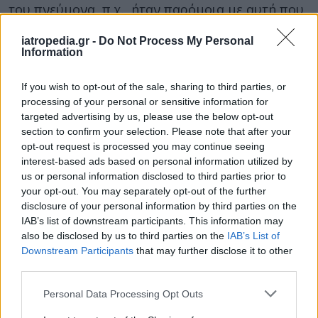
του πνεύμονα, π.χ., ήταν παρόμοια με αυτή που
προκαλεί το μέτριο κάπνισμα, εξήγησε ο
iatropedia.gr -
Do Not Process My Personal
επιβλέπων ερευνητής Dr. Shuguang Leng
,
Information
αναπληρωτής καθηγητής Εσωτερικής
Παθολογίας στο Πανεπιστήμιο του Νέου
If you wish to opt-out of the sale, sharing to third parties, or
Μεξικού.
processing of your personal or sensitive information for
targeted advertising by us, please use the below opt-out
Στη μελέτη εξετάσθηκε η δυνητική συσχέτιση
section to confirm your selection. Please note that after your
των δασικών πυρκαγιών και με άλλες μορφές
opt-out request is processed you may continue seeing
interest-based ads based on personal information utilized by
καρκίνου, όπως το μελάνωμα και ο καρκίνος των
us or personal information disclosed to third parties prior to
ωοθηκών. Δεν βρέθηκε όμως να αυξάνουν και
your opt-out. You may separately opt-out of the further
αυτό τον κίνδυνο.
disclosure of your personal information by third parties on the
IAB’s list of downstream participants. This information may
Τι σημαίνουν τα ευρήματα
also be disclosed by us to third parties on the
IAB’s List of
Downstream Participants
that may further disclose it to other
Τα νέα ευρήματα δεν αποδεικνύουν ότι οι
third parties.
φωτιές στα δάση είναι η αιτία του καρκίνου. Το
Personal Data Processing Opt Outs
σίγουρο είναι ότι ο καπνός τους περιέχει πολλά
καρκινογόνα, λένε οι ερευνητές.