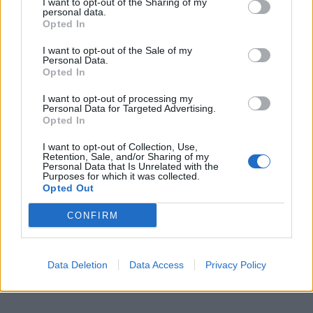
I want to opt-out of the Sharing of my
personal data.
Ενδέχεται λοιπόν αυτά τα καρκινογόνα να είναι
Opted In
η «σπίθα» που ενεργοποιεί κάποιους καρκίνους.
I want to opt-out of the Sale of my
Ή πάλι μπορεί να προκαλούν φλεγμονή στον
Personal Data.
Opted In
ανθρώπινο οργανισμό που ευνοεί την ανάπτυξη
καρκινικών όγκων.
I want to opt-out of processing my
Personal Data for Targeted Advertising.
Opted In
Σε κάθε περίπτωση, η αύξηση της
ατμοσφαιρικής ρύπανσης από τις φωτιές στα
I want to opt-out of Collection, Use,
Retention, Sale, and/or Sharing of my
δάση μπορεί να αποτελούν τον νέο, μεγάλο
Personal Data that Is Unrelated with the
Purposes for which it was collected.
εχθρό της υγείας μας, εκτιμούν οι επιστήμονες.
Opted Out
Φωτογραφία: iStock
CONFIRM
Data Deletion
Data Access
Privacy Policy