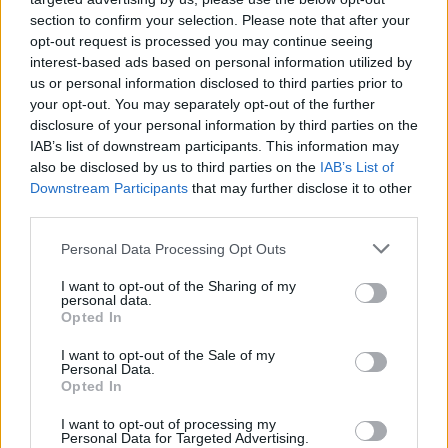
ποικίλουν μεταξύ ενηλίκων και παιδιών.
section to confirm your selection. Please note that after your
opt-out request is processed you may continue seeing
Η κυστίτιδα σε ενήλικες μπορεί να προκαλέσει:
interest-based ads based on personal information utilized by
us or personal information disclosed to third parties prior to
Πόνο, κάψιμο ή τσούξιμο κατά την ούρηση
your opt-out. You may separately opt-out of the further
Ανάγκη συχνής και αιφνίδιας ούρησης, με
disclosure of your personal information by third parties on the
μόνο μικρές ποσότητες ούρων να
IAB’s list of downstream participants. This information may
παράγονται
also be disclosed by us to third parties on the
IAB’s List of
Ούρα που είναι σκούρα, θολά ή δύσοσμα
Downstream Participants
that may further disclose it to other
third parties.
Ίχνη αίματος στα ούρα σας (αιματουρία)
Πόνο χαμηλά στην κοιλιά σας (ακριβώς
Personal Data Processing Opt Outs
πάνω από το ηβικό οστό), ή στο κάτω μέρος
I want to opt-out of the Sharing of my
της πλάτης ή της κοιλιάς
personal data.
Opted In
Αδιαθεσία, αδυναμία ή πυρετό
Τα συμπτώματα της κυστίτιδας σε παιδιά μπορεί να
I want to opt-out of the Sale of my
Personal Data.
περιλαμβάνουν:
Opted In
Αδυναμία
I want to opt-out of processing my
Ευερεθιστότητα
Personal Data for Targeted Advertising.