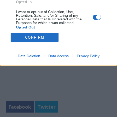
Opted In
Μειωμένη όρεξη
Έμετο
I want to opt-out of Collection, Use,
Retention, Sale, and/or Sharing of my
Πόνο κατά την ούρηση
Personal Data that Is Unrelated with the
Purposes for which it was collected.
Πηγή:
https://www.nhs.uk
Opted Out
CONFIRM
Data Deletion
Data Access
Privacy Policy
Facebook
Twitter