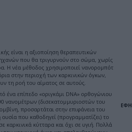
κής είναι η αξιοποίηση θεραπευτικών
ηχανών που θα τριγυρνούν στο σώμα, χωρίς
ρα. Η νέα μέθοδος χρησιμοποιεί νανορομπότ
όρια στην περιοχή των καρκινικών όγκων,
ν τη ροή του αίματος σε αυτούς.
πό ένα επίπεδο «οριγκάμι DNA» ορθογώνιου
 90 νανομέτρων (δισεκατομμυριοστών του
ΕΦΗ
ρομβίνη, προσαρτάται στην επιφάνεια του
 ουσία που καθοδηγεί (προγραμματίζει) το
ε καρκινικά κύτταρα και όχι σε υγιή. Πολλά