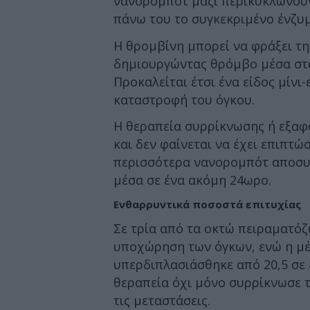
νανορομπότ μαζί περικυκλώνουν
πάνω του το συγκεκριμένο ένζυ
Η θρομβίνη μπορεί να φράξει τη
δημιουργώντας θρόμβο μέσα στα
Προκαλείται έτσι ένα είδος μίνι
καταστροφή του όγκου.
Η θεραπεία συρρίκνωσης ή εξαφά
και δεν φαίνεται να έχει επιπτώσ
περισσότερα νανορομπότ αποσυν
μέσα σε ένα ακόμη 24ωρο.
Ενθαρρυντικά ποσοστά επιτυχίας
Σε τρία από τα οκτώ πειραματό
υποχώρηση των όγκων, ενώ η μέ
υπερδιπλασιάσθηκε από 20,5 σε 
θεραπεία όχι μόνο συρρίκνωσε τ
τις μεταστάσεις.