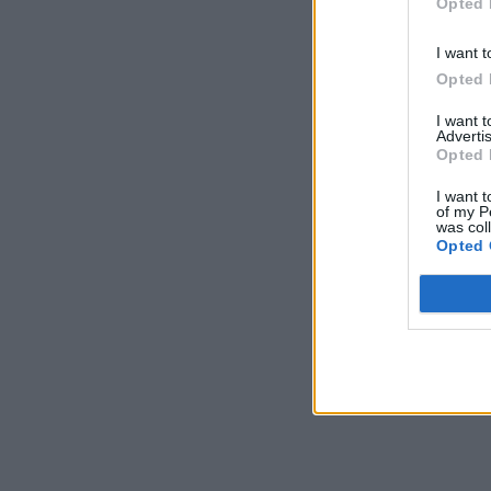
Opted 
I want t
Opted 
I want 
Advertis
Opted 
I want t
of my P
was col
Opted 