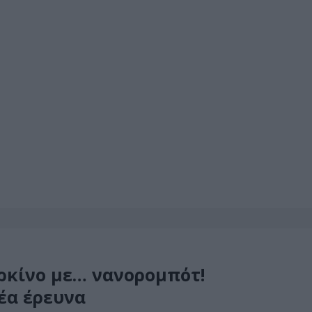
ρκίνο με… νανορομπότ!
έα έρευνα