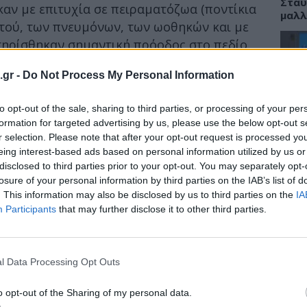
Σταυ
αν με επιτυχία σε πειραματόζωα (ποντίκια
μαλλ
στού, των πνευμόνων, των ωοθηκών και με
ηρίσθηκαν σημαντική πρόοδος στο πεδίο
ουν κλινικές δοκιμές σε ανθρώπους.
.gr -
Do Not Process My Personal Information
ΕΙΔΗ
ανεπιστημίου της Αριζόνα και του Εθνικού
ολογίας της Κινεζικής Ακαδημίας
to opt-out of the sale, sharing to third parties, or processing of your per
Νοσο
καθηγητή μοριακών επιστημών Χάο Γιαν,
τομο
formation for targeted advertising by us, please use the below opt-out s
λειτ
r selection. Please note that after your opt-out request is processed y
στο περιοδικό βιοτεχνολογίας «Nature
Αυγ
eing interest-based ads based on personal information utilized by us or
disclosed to third parties prior to your opt-out. You may separately opt-
losure of your personal information by third parties on the IAB’s list of
όνομο ρομποτικό σύστημα DNA για στοχευμένη
. This information may also be disclosed by us to third parties on the
IA
νολογία μπορεί να χρησιμοποιηθεί σε πολλούς
Participants
that may further disclose it to other third parties.
ΕΙΔΗ
ρα αγγεία που τροφοδοτούν τους συμπαγείς
α»
δήλωσε ο Γιαν.
Αλτσ
εφαρ
l Data Processing Opt Outs
την 
o opt-out of the Sharing of my personal data.