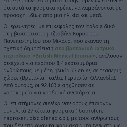
επιβεβαιώνει ευρήματα προηγούμενων ερευνών
ότι αυτά τα φάρμακα πρέπει να λαμβάνονται με
προσοχή, ιδίως από μια ηλικία και μετά.
Οι ερευνητές, με επικεφαλής τον Ιταλό ειδικό
στη βιοστατιστική Τζιοβάνι Κοράο του
Πανεπιστημίου του Μιλάνο, που έκαναν τη
σχετική δημοσίευση
στο βρετανικό ιατρικό
περιοδικό «British Medical Journal»
, ανέλυσαν
στοιχεία για περίπου 8,4 εκατομμύρια
ανθρώπους με μέση ηλικία 77 ετών, σε τέσσερις
χώρες (Βρετανία, Ιταλία, Γερμανία, Ολλανδία).
Από αυτούς, οι 92.163 εισήχθησαν σε
νοσοκομείο για καρδιακή ανεπάρκεια.
Οι επιστήμονες συνέκριναν όσους έπαιρναν
συνολικά 27 τέτοια φάρμακα (ibuprofen,
naproxen, disclofenac κ.α.), με τους ανθρώπους
που δεν έπαιρναν τα φάρμακα αυτά (γνωστά ως