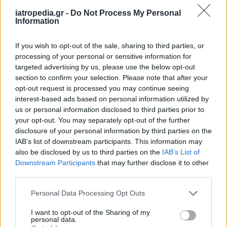
ηλικιωμένους για τα άτομα άνω των 75 ετών. Γι’
iatropedia.gr -
Do Not Process My Personal
αυτό, τόνισαν ότι τα εν λόγω φάρμακα πρέπει να
Information
χορηγούνται στη χαμηλότερη δυνατή δοσολογία
για όσο γίνεται μικρότερο χρονικό διάστημα.
If you wish to opt-out of the sale, sharing to third parties, or
processing of your personal or sensitive information for
Για τους νεαρούς ασθενείς που παίρνουν αυτά
targeted advertising by us, please use the below opt-out
τα φάρμακα για κάποιο περιστασιακό πρόβλημα,
section to confirm your selection. Please note that after your
opt-out request is processed you may continue seeing
π.χ. λόγω τραυματισμού σε ένα άθλημα, δεν
interest-based ads based on personal information utilized by
υπάρχει λόγος ανησυχίας, σύμφωνα με τους
us or personal information disclosed to third parties prior to
επιστήμονες.
your opt-out. You may separately opt-out of the further
disclosure of your personal information by third parties on the
Από το ΑΠΕ-ΜΠΕ
IAB’s list of downstream participants. This information may
also be disclosed by us to third parties on the
IAB’s List of
Downstream Participants
that may further disclose it to other
third parties.
Personal Data Processing Opt Outs
I want to opt-out of the Sharing of my
personal data.