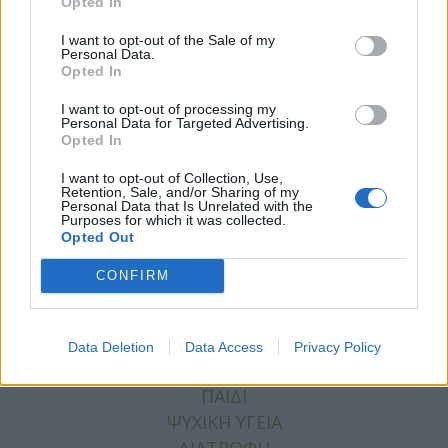
Opted In
I want to opt-out of the Sale of my
Personal Data.
Opted In
I want to opt-out of processing my
Facebook
Twitter
Personal Data for Targeted Advertising.
Opted In
Tags:
ΑΝΑΛΓΗΤΙΚΑ
,
ΚΑΡΔΙΑ
,
ΚΑΡΔΙΑΚΗ
I want to opt-out of Collection, Use,
Retention, Sale, and/or Sharing of my
ΑΝΕΠΑΡΚΕΙΑ
,
ΦΑΡΜΑΚΑ
Personal Data that Is Unrelated with the
Purposes for which it was collected.
Opted Out
CONFIRM
ΚΑΤΗΓΟΡΙΕΣ
ΕΙΔΗΣΕΙΣ
Data Deletion
Data Access
Privacy Policy
ΥΓΕΙΑ
ΠΑΙΔΙ
ΨΥΧΙΚΗ ΥΓΕΙΑ