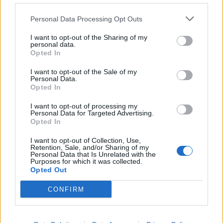
φωτό: iStock
ΔΙΑΒΑΣΤΕ ΕΠΙΣΗΣ
Personal Data Processing Opt Outs
Δείτε αν κινδυνεύετε με έμφραγμα στα
I want to opt-out of the Sharing of my
personal data.
επόμενα 10 χρόνια – Μοναδικό online
Opted In
εργαλείο υπολογισμού
I want to opt-out of the Sale of my
Personal Data.
Opted In
I want to opt-out of processing my
Personal Data for Targeted Advertising.
Opted In
I want to opt-out of Collection, Use,
Retention, Sale, and/or Sharing of my
Personal Data that Is Unrelated with the
Purposes for which it was collected.
Opted Out
CONFIRM
Facebook
Twitter