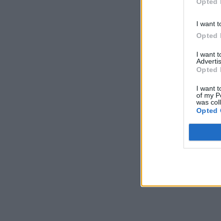
Opted 
I want t
Opted 
I want 
Advertis
Opted 
I want t
of my P
was col
Opted 