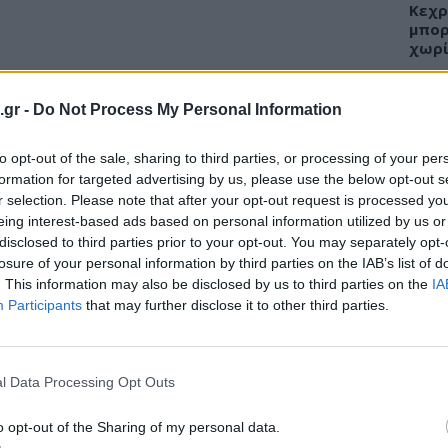
Κεχρ
μπορ
χωρί
αικολόγου
.gr -
Do Not Process My Personal Information
ύνδρομο κενού σάκου);
ΕΙΔΗ
to opt-out of the sale, sharing to third parties, or processing of your per
ύηση χωρίς έμβρυο), το έμβρυο δεν μπόρεσε
formation for targeted advertising by us, please use the below opt-out s
(κενός) “σάκος” κύησης χωρίς να έχει μέσα
Άδων
r selection. Please note that after your opt-out request is processed y
προσ
απτύσσονται σχηματίζουν το σάκο της
eing interest-based ads based on personal information utilized by us or
Ακτι
λακούντα, όμως δεν υφίσταται έμβρυο. Η
disclosed to third parties prior to your opt-out. You may separately opt-
 μετά την 5η εβδομάδα της κύησης με
losure of your personal information by third parties on the IAB’s list of
. This information may also be disclosed by us to third parties on the
IA
ειος ο εμβρυικός σάκος.
Participants
that may further disclose it to other third parties.
ΥΓΕΙ
Εξάν
αλλε
l Data Processing Opt Outs
εξηγ
o opt-out of the Sharing of my personal data.