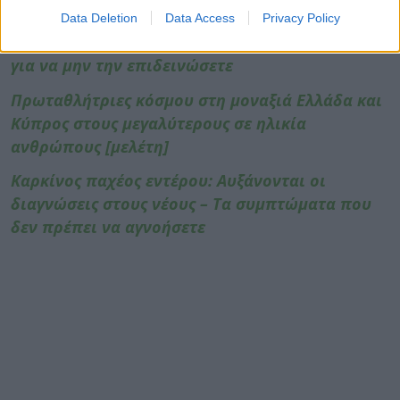
ΔΙΑΒΑΣΤΕ ΕΠΙΣΗΣ:
Data Deletion
Data Access
Privacy Policy
Συχνοουρία: Τι να τρώτε και τι να αποφεύγετε
για να μην την επιδεινώσετε
Πρωταθλήτριες κόσμου στη μοναξιά Ελλάδα και
Κύπρος στους μεγαλύτερους σε ηλικία
ανθρώπους [μελέτη]
Καρκίνος παχέος εντέρου: Αυξάνονται οι
διαγνώσεις στους νέους – Τα συμπτώματα που
δεν πρέπει να αγνοήσετε