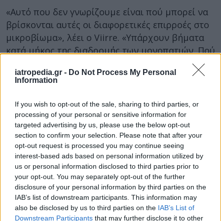
«Αυτό που δεν γνωρίζουμε είναι πού μπορεί να
βρίσκονται αυτές οι διαφορετικές επιρροές στο
μικροβίωμα», λέει ο Viirre. «Υπάρχουν βήματα
κατά μήκος της διαδρομής των μονοπατιών. Πού
συνδέονται αυτά τα πράγματα; Πώς συνδέονται;
iatropedia.gr -
Do Not Process My Personal
Πώς προσαρμόζονται; Ακόμα μαθαίνουμε γι’
Information
αυτό».
If you wish to opt-out of the sale, sharing to third parties, or
Η Erdrich ελπίζει να μελετήσει θεραπείες που
processing of your personal or sensitive information for
στοχεύουν στο στοματικό μικροβίωμα σε άτομα
targeted advertising by us, please use the below opt-out
που έχουν ημικρανίες. Αυτές οι παρεμβάσεις θα
section to confirm your selection. Please note that after your
μπορούσαν να περιλαμβάνουν πρακτικές
opt-out request is processed you may continue seeing
interest-based ads based on personal information utilized by
στοματικής υγείας, όπως πιο τακτικές
us or personal information disclosed to third parties prior to
επισκέψεις σε οδοντίατρο, μαζί με προβιοτικά
your opt-out. You may separately opt-out of the further
και διατροφικές αλλαγές «για την αποκατάσταση
disclosure of your personal information by third parties on the
της ισορροπίας των βακτηρίων στο στόμα, που
IAB’s list of downstream participants. This information may
also be disclosed by us to third parties on the
IAB’s List of
βοηθά να κρατηθούν τα παθογόνα μακριά».
Downstream Participants
that may further disclose it to other