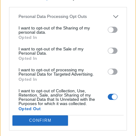
Ο Viirre, γιατρός στο Τμήμα Νευρολογίας του
third parties.
UCSD με «μια πολύ μεγάλη ομάδα ασθενών με
Personal Data Processing Opt Outs
ημικρανία», ελπίζει ότι τόσο οι μικροβιολογικές
όσο και οι γενετικές εξετάσεις θα γίνουν
I want to opt-out of the Sharing of my
personal data.
προσιτές στους ασθενείς εντός τριών έως πέντε
Opted In
ετών. Τελικά, οι ασθενείς αυτοί θα μπορούσαν
I want to opt-out of the Sale of my
να ενταχθούν σε κατηγορίες για τις οποίες
Personal Data.
Opted In
υπάρχουν στοχευμένες διαιτητικές και ιατρικές
παρεμβάσεις.
I want to opt-out of processing my
Personal Data for Targeted Advertising.
«Πλησιάζουμε σε αυτά τα πράγματα τώρα», λέει
Opted In
ο ίδιος. «Με μια σπουδαία μελέτη όπως αυτή, με
I want to opt-out of Collection, Use,
σημαντικές πληροφορίες για διάφορα είδη,
Retention, Sale, and/or Sharing of my
Personal Data that Is Unrelated with the
έχουμε κάποια στοιχεία».
Purposes for which it was collected.
Opted Out
Πηγή:
Web
MD
CONFIRM
Φωτογραφία:
iStock