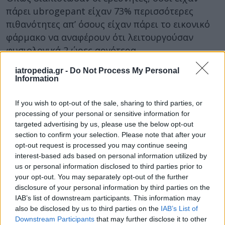
πάρει ubrogepant είχαν 73% περισσότερες
πιθανότητες απ’ όσους είχαν πάρει το εικονικό
φάρμακο να αναφέρουν ότι λειτουργούσαν
φυσιολογικά 2 ώρες αργότερα.
Αντίστοιχα, 24 ώρες αργότερα το 65% όσων
iatropedia.gr -
Do Not Process My Personal
Information
είχαν λάβει ubrogepant ανέφεραν ότι η
ημικρανία τους δεν τους είχε δημιουργήσει
If you wish to opt-out of the sale, sharing to third parties, or
ιδιαίτερο πρόβλημα. Το αντίστοιχο ποσοστό σε
processing of your personal or sensitive information for
όσους είχαν πάρει το εικονικό φάρμακο ήταν
targeted advertising by us, please use the below opt-out
48% (λόγω της δύναμης της αυθυποβολής).
section to confirm your selection. Please note that after your
opt-out request is processed you may continue seeing
Επιπλέον, 8 και 24 ώρες μετά τη λήψη, το
interest-based ads based on personal information utilized by
ποσοστό των ασθενών που ήταν ικανοποιημένοι
us or personal information disclosed to third parties prior to
your opt-out. You may separately opt-out of the further
ή πολύ ικανοποιημένοι από την κατάστασή τους
disclosure of your personal information by third parties on the
ήταν υπερδιπλάσιο στους ασθενείς που είχαν
IAB’s list of downstream participants. This information may
πάρει ubrogepant.
also be disclosed by us to third parties on the
IAB’s List of
Downstream Participants
that may further disclose it to other