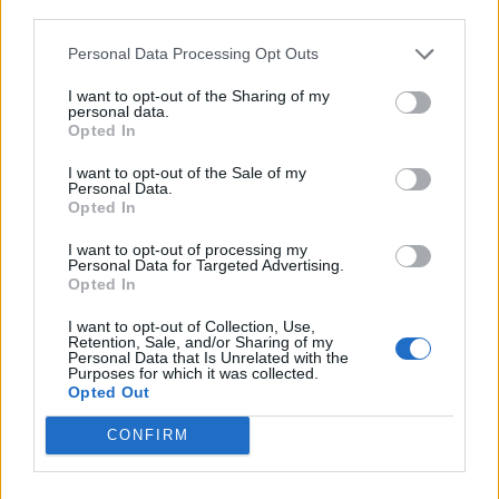
Τα ευρήματα αυτά είναι ενθαρρυντικά και
third parties.
υποδηλώνουν ότι το νέο φάρμακο μπορεί να
Personal Data Processing Opt Outs
βοηθήσει τους ασθενείς με ημικρανία να
λειτουργούν φυσιολογικά, γράφουν οι
I want to opt-out of the Sharing of my
personal data.
ερευνητές.
Opted In
Φωτογραφία: iStock
I want to opt-out of the Sale of my
Personal Data.
Opted In
I want to opt-out of processing my
Personal Data for Targeted Advertising.
Opted In
I want to opt-out of Collection, Use,
Retention, Sale, and/or Sharing of my
Personal Data that Is Unrelated with the
Purposes for which it was collected.
Opted Out
CONFIRM
Facebook
Twitter