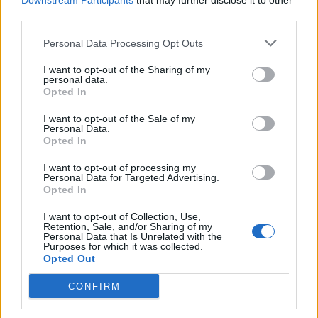
Downstream Participants
that may further disclose it to other
third parties.
Personal Data Processing Opt Outs
I want to opt-out of the Sharing of my
personal data.
Opted In
I want to opt-out of the Sale of my
Personal Data.
Opted In
I want to opt-out of processing my
Personal Data for Targeted Advertising.
Opted In
Facebook
Twitter
I want to opt-out of Collection, Use,
Retention, Sale, and/or Sharing of my
Personal Data that Is Unrelated with the
Tags:
ΑΤΜΟΣΦΑΙΡΙΚΗ ΡΥΠΑΝΣΗ
,
ΚΑΡΚΙΝΟΣ
,
Purposes for which it was collected.
ΚΑΡΚΙΝΟΣ ΤΟΥ ΣΤΟΜΑΤΟΣ
Opted Out
CONFIRM