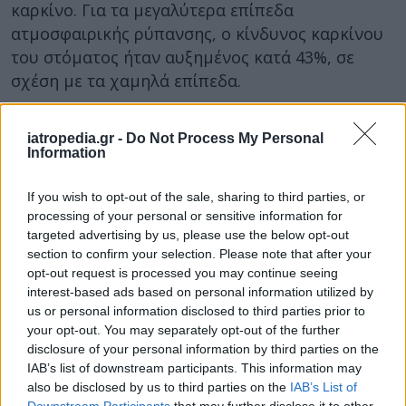
καρκίνο. Για τα μεγαλύτερα επίπεδα
ατμοσφαιρικής ρύπανσης, ο κίνδυνος καρκίνου
του στόματος ήταν αυξημένος κατά 43%, σε
σχέση με τα χαμηλά επίπεδα.
Κάτι ανάλογο, αλλά σε μικρότερο βαθμό,
παρατηρήθηκε και για τις συγκεντρώσεις
iatropedia.gr -
Do Not Process My Personal
Information
όζοντος. Σε κάθε περίπτωση, οι ερευνητές
ανέφεραν ότι το θέμα πρέπει να μελετηθεί
If you wish to opt-out of the sale, sharing to third parties, or
περαιτέρω.
processing of your personal or sensitive information for
targeted advertising by us, please use the below opt-out
Δεν είναι ακόμη σαφές γιατί τα σωματίδια
section to confirm your selection. Please note that after your
μπορεί να συμβάλλουν στην εκδήλωση
opt-out request is processed you may continue seeing
στοματικού καρκίνου. Μια πιθανή εξήγηση είναι
interest-based ads based on personal information utilized by
us or personal information disclosed to third parties prior to
ότι μερικά από αυτά περιέχουν βαρέα μέταλλα,
your opt-out. You may separately opt-out of the further
καθώς και καρκινογόνες ουσίες, όπως οι
disclosure of your personal information by third parties on the
πολυκυκλικοί αρωματικοί υδρογονάνθρακες.
IAB’s list of downstream participants. This information may
also be disclosed by us to third parties on the
IAB’s List of
Από το ΑΠΕ-ΜΠΕ