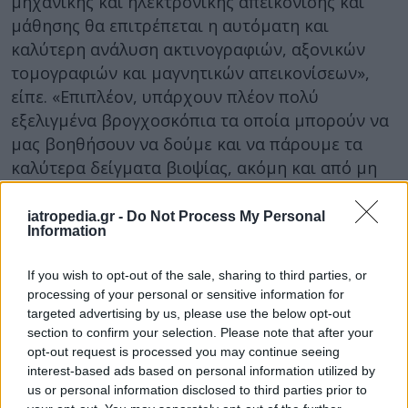
μηχανικής και ηλεκτρονικής απεικόνισης και
μάθησης θα επιτρέπεται η αυτόματη και
καλύτερη ανάλυση ακτινογραφιών, αξονικών
τομογραφιών και μαγνητικών απεικονίσεων»,
είπε. «Επιπλέον, υπάρχουν πλέον πολύ
εξελιγμένα βρογχοσκόπια τα οποία μπορούν να
μας βοηθήσουν να δούμε και να πάρουμε τα
καλύτερα δείγματα βιοψίας, ακόμη και από μη
ορατές, περιφερειακές, δύσκολα προσπελάσιμες
βλάβες. Με αυτό τον τρόπο, η διάγνωση γίνεται
iatropedia.gr -
Do Not Process My Personal
Information
με μεγαλύτερη ασφάλεια και ταχύτητα».
If you wish to opt-out of the sale, sharing to third parties, or
Και «έξυπνες» συσκευές για ασθενείς
processing of your personal or sensitive information for
Στο συνέδριο παρουσιάστηκαν επίσης «έξυπνες»
targeted advertising by us, please use the below opt-out
section to confirm your selection. Please note that after your
συσκευές, εφοδιασμένες με ειδικούς αισθητήρες
opt-out request is processed you may continue seeing
που μπορούν να καταγράφουν τη δοσολογία, τη
interest-based ads based on personal information utilized by
χρήση και το χρόνο λήψης των φαρμάκων.
us or personal information disclosed to third parties prior to