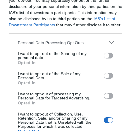
your opt-out. You may separately opt-out of the further
Με τη βοήθειά τους, ο πνευμονολόγος ιατρός ή
disclosure of your personal information by third parties on the
άλλος επαγγελματίας υγείας θα μπορεί να
IAB’s list of downstream participants. This information may
βοηθηθεί σε μεγάλο βαθμό. Και αυτό διότι «θα
also be disclosed by us to third parties on the
IAB’s List of
Downstream Participants
that may further disclose it to other
μπορεί να έχει σε ακριβή και πραγματικό χρόνο,
third parties.
την αναπνευστική προσπάθεια του ασθενή που
του έχει χορηγηθεί το φάρμακο», είπε η δρ
Personal Data Processing Opt Outs
Τσικρικά.
I want to opt-out of the Sharing of my
personal data.
Οι συσκευές αυτές προλαμβάνουν επίσης τις
Opted In
παροξύνσεις των πνευμονοπαθειών. Έτσι,
I want to opt-out of the Sale of my
εκπαιδεύεται και ο ίδιος ο ασθενής, ούτως ώστε
Personal Data.
Opted In
να επικοινωνεί εγκαίρως με το γιατρό του για να
πάρει στοχευμένα τη θεραπεία που χρειάζεται.
I want to opt-out of processing my
Personal Data for Targeted Advertising.
Με πληροφορίες από ΑΠΕ-ΜΠΕ
Opted In
Φωτογραφία: iStock
I want to opt-out of Collection, Use,
Retention, Sale, and/or Sharing of my
Personal Data that Is Unrelated with the
Purposes for which it was collected.