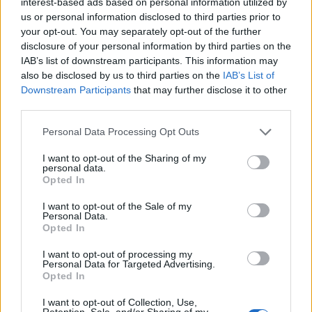
interest-based ads based on personal information utilized by
αλλαγών στη λειτουργία του εντέρου ή της
us or personal information disclosed to third parties prior to
ουροδόχου κύστης, δήλωσε στο CNN ο Δρ BJ
your opt-out. You may separately opt-out of the further
disclosure of your personal information by third parties on the
Rimel, γυναικολόγος ογκολόγος και ιατρικός
IAB’s list of downstream participants. This information may
διευθυντής του Γραφείου Κλινικών Δοκιμών για
also be disclosed by us to third parties on the
IAB’s List of
τον Καρκίνο στο Cedars-Sinai, ο οποίος δεν
Downstream Participants
that may further disclose it to other
συμμετείχε στη μελέτη.
third parties.
Φωτογραφία:
iStock
Personal Data Processing Opt Outs
ΔΙΑΒΑΣΤΕ ΕΠΙΣΗΣ:
I want to opt-out of the Sharing of my
personal data.
Opted In
Νύχια: Απλοί τρόποι να αντιμετωπίσετε
παχύνσεις και δυσχρωμίες στο σπίτι
I want to opt-out of the Sale of my
Personal Data.
Opted In
Απώλεια βάρους: Χάπι της Roche δίνει
ενθαρρυντικά αποτελέσματα στις πρώτες
I want to opt-out of processing my
Personal Data for Targeted Advertising.
δοκιμές
Opted In
Οι καλύτερες ασκήσεις για να κάνετε μέσα στο
I want to opt-out of Collection, Use,
Retention, Sale, and/or Sharing of my