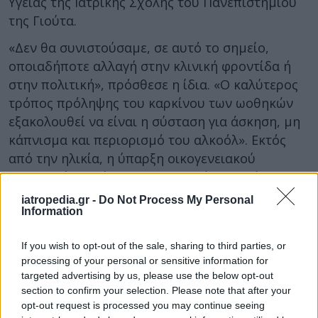
Υγείας της Ιατρικής Σχολής του Πανεπιστημίου
της Γιούτα.
«Δεν θα συνιστούσαμε, σε αυτό το σημείο,
οποιαδήποτε αλλαγή στην κλινική φροντίδα ή
στην πολιτική», πρόσθεσε η ίδια. «Ο καλύτερος
τρόπος πρόληψης του καρκίνου των ωοθηκών
εξακολουθεί να είναι η σύσταση για άσκηση, μη
κάπνισμα και περιορισμό του αλκοόλ». Εκτός
από την ηλικία, η ύπαρξη οικογενειακού
ιστορικού καρκίνου των ωοθηκών, καρκίνου του
μαστού ή καρκίνου του παχέος εντέρου
iatropedia.gr -
Do Not Process My Personal
Information
αποτελεί επίσης σημαντικό παράγοντα κινδύνου
για τον καρκίνο των ωοθηκών.
If you wish to opt-out of the sale, sharing to third parties, or
Συνολικά, τα άτομα με ενδομητρίωση θα πρέπει
processing of your personal or sensitive information for
να γνωρίζουν τα προειδοποιητικά σημάδια του
targeted advertising by us, please use the below opt-out
section to confirm your selection. Please note that after your
καρκίνου των ωοθηκών, συμπεριλαμβανομένου
opt-out request is processed you may continue seeing
του φουσκώματος, του κοιλιακού πόνου και των