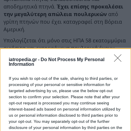
αποδημητικά πτηνά.
Έχει επίσης προκαλέσει
την μεγαλύτερη απώλεια πουλερικών
από
γρίπη πτηνών που έχει καταγραφεί στη Βόρεια
Αμερική.
Υπολογίζεται ότι μόνο στις ΗΠΑ 58 εκατομμύρια
οικόσιτα και εκτρεφόμενα πουλερικά έχουν
μολυνθεί ή εξολοθρευτεί για να σταματήσει η
iatropedia.gr -
Do Not Process My Personal
εξάπλωση της γρίπης των πτηνών. Άλλα 7
Information
εκατομμύρια έχουν χαθεί στον Καναδά,
γράφουν οι επιστήμονες.
If you wish to opt-out of the sale, sharing to third parties, or
processing of your personal or sensitive information for
targeted advertising by us, please use the below opt-out
Δεν είναι πια εποχική νόσος
section to confirm your selection. Please note that after your
Μία άλλη διαφορά είναι ότι η τρέχουσα γρίπη
opt-out request is processed you may continue seeing
interest-based ads based on personal information utilized by
των πτηνών δεν είναι πια εποχική νόσος. Η
us or personal information disclosed to third parties prior to
επιδημία του 2015 ήταν πιο έντονη το
your opt-out. You may separately opt-out of the further
φθινόπωρο, οπότε οι αγρότες είχαν το
disclosure of your personal information by third parties on the