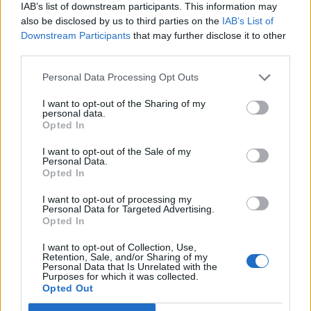
περιθώριο να αναπληρώσουν τις απώλειές τους.
IAB’s list of downstream participants. This information may
also be disclosed by us to third parties on the
IAB’s List of
Η παρούσα επιδημία όμως δεν έχει σταματήσει
Downstream Participants
that may further disclose it to other
καθόλου: το καλοκαίρι μολύνει άγρια πτηνά, την
third parties.
άνοιξη και το φθινόπωρο οικόσιτα πουλερικά.
Personal Data Processing Opt Outs
Η υψηλή θνησιμότητα στα άγρια πτηνά και η
I want to opt-out of the Sharing of my
απώλεια της εποχικότητας
κάνουν τους
personal data.
Opted In
επιστήμονες να
φοβούνται
ότι η γρίπη των
πτηνών
έχει υποστεί επικίνδυνες αλλαγές
.
I want to opt-out of the Sale of my
Personal Data.
Opted In
Εκτιμούν
τέλος ότι
πιθανότατα θα γίνει
ενδημική
, επηρεάζοντας την ασφάλεια των
I want to opt-out of processing my
Personal Data for Targeted Advertising.
τροφίμων και την οικονομία.
Opted In
Φωτογραφία: iStock
I want to opt-out of Collection, Use,
Retention, Sale, and/or Sharing of my
Personal Data that Is Unrelated with the
Purposes for which it was collected.
Opted Out