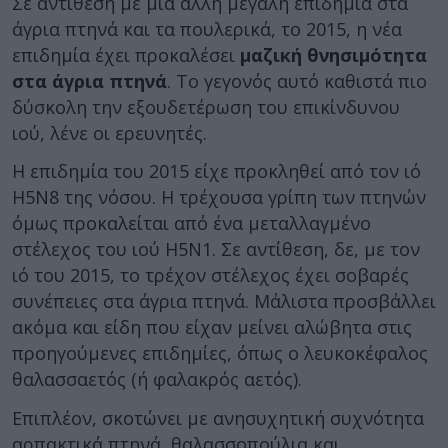
Σε αντίθεση με μία άλλη μεγάλη επιδημία στα
άγρια πτηνά και τα πουλερικά, το 2015, η νέα
επιδημία έχει προκαλέσει
μαζική θνησιμότητα
στα άγρια πτηνά
. Το γεγονός αυτό καθιστά πιο
δύσκολη την εξουδετέρωση του επικίνδυνου
ιού, λένε οι ερευνητές.
Η επιδημία του 2015 είχε προκληθεί από τον ιό
Η5Ν8 της νόσου. Η τρέχουσα γρίπη των πτηνών
όμως προκαλείται από ένα μεταλλαγμένο
στέλεχος του ιού H5N1. Σε αντίθεση, δε, με τον
ιό του 2015, το τρέχον στέλεχος έχει σοβαρές
συνέπειες στα άγρια πτηνά. Μάλιστα προσβάλλει
ακόμα και είδη που είχαν μείνει αλώβητα στις
προηγούμενες επιδημίες, όπως ο λευκοκέφαλος
θαλασσαετός (ή φαλακρός αετός).
Επιπλέον, σκοτώνει με ανησυχητική συχνότητα
αρπακτικά πτηνά, θαλασσοπούλια και