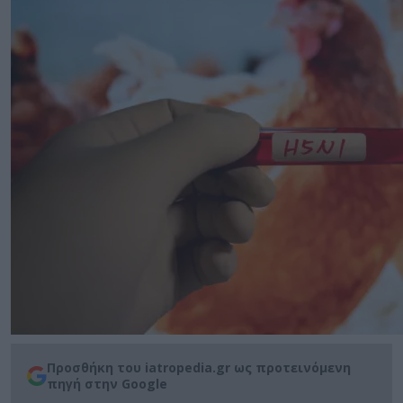
Προσθήκη του iatropedia.gr ως προτεινόμενη
πηγή στην Google