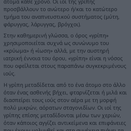
άτομα κάθε χρόνο. Οι ιοί της γρίπης
προσβάλλουν το ανώτερο ή/και το κατώτερο
τμήμα του αναπνευστικού συστήματος (μύτη,
φάρυγγας, λάρυγγας, βρόγχοι).
Στην καθημερινή γλώσσα, ο όρος «γρίπη»
χρησιμοποιείται συχνά ως συνώνυμο του
«κρύωμα» ή «ίωση» αλλά, με την αυστηρή
ιατρική έννοια του όρου, «γρίπη» είναι η νόσος
που οφείλεται στους παραπάνω συγκεκριμένους
ιούς.
Η γρίπη μεταδίδεται από το ένα άτομο στο άλλο
όταν ένας ασθενής βήχει, φταρνίζεται ή μιλά και
διασπείρει τους ιούς στον αέρα με τη μορφή
πολύ μικρών, αόρατων σταγονιδίων. Οι ιοί της
γρίπης επίσης μεταδίδονται μέσω των χεριών,
όταν κάποιος αγγίζει αντικείμενα και επιφάνειες
που έχουν μολυνθεί και στη συνέχεια πιάνει τα