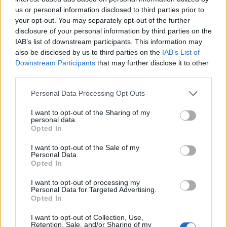
κατάπωση ή
η εισπνοή σωματιδίων βαρέων
us or personal information disclosed to third parties prior to
μετάλλων και κυρίως μολύβδου. Γ
ια το λόγο
your opt-out. You may separately opt-out of the further
αυτό σήμερα έχει περιορισθεί σε μεγάλο βαθμό
disclosure of your personal information by third parties on the
IAB’s list of downstream participants. This information may
η χρήση μολύβδου σε μπογιές, καύσιμα και
also be disclosed by us to third parties on the
IAB’s List of
κονσέρβες, ενώ αντικαθίστανται και οι
Downstream Participants
that may further disclose it to other
παλαιότεροι μολύβδινοι σωλήνες ύδρευσης.
third parties.
Η παραγωγή σπερματοζωαρίων μπορεί να
Personal Data Processing Opt Outs
παρουσιάσει αναστρέψιμη κάμψη και μετά από
I want to opt-out of the Sharing of my
υπερθέρμανση των όρχεων.
Η αύξηση της
personal data.
Opted In
θερμοκρασίας των όρχεων, μπορεί να
προκληθεί από τη χρήση σάουνας ή τη χρήση
I want to opt-out of the Sale of my
Personal Data.
φορητού ηλεκτρονικού υπολογιστή, ο
Opted In
οποίος τοποθετείται για παρατεταμένα
χρονικά διαστήματα στα πόδια.
I want to opt-out of processing my
Personal Data for Targeted Advertising.
Opted In
Η ανδρική υπογονιμότητα μπορεί να
προκληθεί και από τον τρόπο ζωής.
I want to opt-out of Collection, Use,
Retention, Sale, and/or Sharing of my