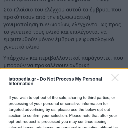
Στο πλαίσιο του ελέγχου αυτού τα έμβρυα, που
προκύπτουν από την εξωσωματική
γονιμοποίηση των ωαρίων, ελέγχονται ως προς
το γενετικό τους υλικό και επιλέγονται να
εμφυτευθούν μόνον έμβρυα με φυσιολογικό
γενετικό υλικό.
Υπάρχουν και περιβαλλοντικοί παράγοντες, που
μπορούν να προκαλέσουν ανδρική
υπογονιμότητα.
iatropedia.gr -
Do Not Process My Personal
Στους παράγοντες αυτούς συμπερλιλαμβάνεται
Information
η παρατεταμένη επαγγελματική έκθεση χωρίς
την κατάλληλη προστασία σε βιομηχανικές
If you wish to opt-out of the sale, sharing to third parties, or
processing of your personal or sensitive information for
χημικές ουσίες, όπως είναι τα εντομοκτόνα και
targeted advertising by us, please use the below opt-out
τα παρασιτοκτόνα.
section to confirm your selection. Please note that after your
opt-out request is processed you may continue seeing
Άλλος τέτοιος περιβαλλοντικός παράγων είναι η
interest-based ads based on personal information utilized by