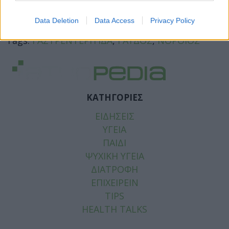
Facebook
Twitter
Data Deletion
Data Access
Privacy Policy
Tags:
ΓΑΣΤΡΕΝΤΕΡΙΤΙΔΑ
,
ΓΑΥΔΟΣ
,
ΝΟΡΟΪΟΣ
ΚΑΤΗΓΟΡΙΕΣ
ΕΙΔΗΣΕΙΣ
ΥΓΕΙΑ
ΠΑΙΔΙ
ΨΥΧΙΚΗ ΥΓΕΙΑ
ΔΙΑΤΡΟΦΗ
ΕΠΙΧΕΙΡΕΙΝ
TIPS
HEALTH TALKS