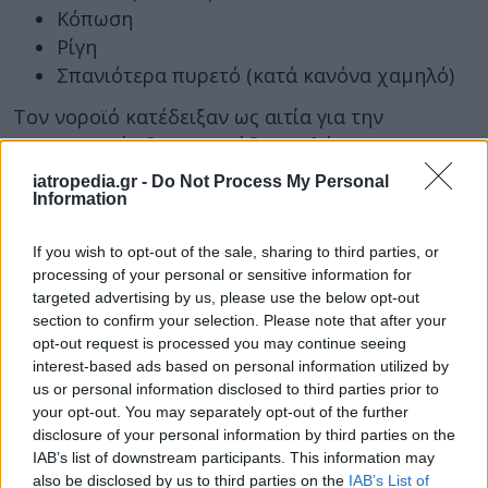
Κόπωση
Ρίγη
Σπανιότερα πυρετό (κατά κανόνα χαμηλό)
Τον νοροϊό κατέδειξαν ως αιτία για την
γαστρεντερίτιδα στη Γαύδο αναλύσεις στο
Νοσοκομείο Χανίων. Ωστόσο έχουν ήδη
iatropedia.gr -
Do Not Process My Personal
αποσταλεί και δείγματα νερού από την Γαύδο
Information
στον ΕΟΔΥ, για περαιτέρω έλεγχο.
If you wish to opt-out of the sale, sharing to third parties, or
Σε δήλωση της στο ΑΠΕ-ΜΠΕ η κυρία Στεφανάκη
processing of your personal or sensitive information for
είπε: «
Η Δημοτική Αρχή Γαύδου τήρησε υπεύθυνη
targeted advertising by us, please use the below opt-out
section to confirm your selection. Please note that after your
στάση εξ αρχής και θεώρησε πως δεν πρέπει να
opt-out request is processed you may continue seeing
δοθεί έκταση στο όλο θέμα με διάφορες εικασίες που
interest-based ads based on personal information utilized by
δημιουργούν σύγχυση και παραπληροφόρηση σε
us or personal information disclosed to third parties prior to
επισκέπτες και κατοίκους του νησιού μας, μέχρι να
your opt-out. You may separately opt-out of the further
disclosure of your personal information by third parties on the
ολοκληρωθεί ο έλεγχος των δειγμάτων, που τελικώς
IAB’s list of downstream participants. This information may
δικαίωσε την απόφασή μας. Όλοι γνωρίζουν ότι το
also be disclosed by us to third parties on the
IAB’s List of