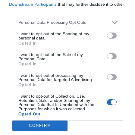
νερό αποτελεί βασικό αγαθό για το νησί μας και δεν
Downstream Participants
that may further disclose it to other
πρέπει να «παίζουμε» με τις λέξεις. Σαν Δήμος
third parties.
οφείλουμε και το πράττουμε, να παρακολουθούμε
Personal Data Processing Opt Outs
την ποιότητα των υδάτων στις γεωτρήσεις, με
συνεχείς μετρήσεις και ελέγχους, στο μέτρο του
I want to opt-out of the Sharing of my
personal data.
δυνατού και του νόμιμου
».
Opted In
Φωτογραφία: iStock
I want to opt-out of the Sale of my
Personal Data.
Opted In
I want to opt-out of processing my
Personal Data for Targeted Advertising.
Opted In
I want to opt-out of Collection, Use,
Retention, Sale, and/or Sharing of my
Personal Data that Is Unrelated with the
Purposes for which it was collected.
Opted Out
CONFIRM