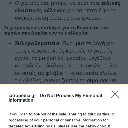
Ο γιατρός σας μπορεί να συστήσει
ειδικές
ελαστικές κάλτσες
για να αποτρέψει τη
συγκέντρωση αίματος στις φλέβες.
Οι χειρουργικές επιλογές για τη θεραπεία των
κιρσών περιλαμβάνουν τα ακόλουθα:
Σκληροθεραπεία
: Είναι μια επιλογή για
τους επιφανειακούς κιρσούς. Ο γιατρός
εγχέει σε μικρού και μεσαίου μεγέθους
κιρσούς ένα διάλυμα που προκαλεί ουλές
σε αυτές τις φλέβες. Η διαδικασία κλείνει
τις φλέβες, αναγκάζοντας το αίμα σας να
επαναδρομολογηθεί σε πιο υγιή αιμοφόρα
αγγεία.
iatropedia.gr -
Do Not Process My Personal
Information
Θεραπεία με λέιζερ
: Μαζί με άλλες
εξελισσόμενες τεχνολογίες είναι από τις πιο
If you wish to opt-out of the sale, sharing to third parties, or
σύγχρονες επιλογές.
processing of your personal or sensitive information for
Χειρουργική απολίνωση (δέσιμο) και
targeted advertising by us, please use the below opt-out