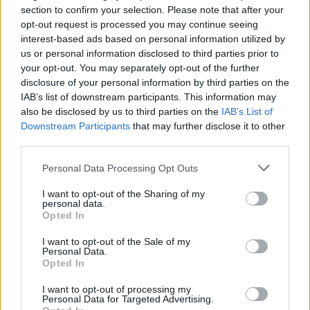
αφαίρεση (απογύμνωση) της κιρσοκήλης
:
section to confirm your selection. Please note that after your
opt-out request is processed you may continue seeing
Είναι η οριστική θεραπεία σε σοβαρές
interest-based ads based on personal information utilized by
περιπτώσεις. Άλλες φλέβες αντισταθμίζουν
us or personal information disclosed to third parties prior to
τη ροή του αίματος.
your opt-out. You may separately opt-out of the further
disclosure of your personal information by third parties on the
Η μη χειρουργική φροντίδα για θρομβοφλεβίτιδα
IAB’s list of downstream participants. This information may
μπορεί να περιλαμβάνει:
also be disclosed by us to third parties on the
IAB’s List of
Σε περίπτωση επιφανειακής
Downstream Participants
that may further disclose it to other
third parties.
θρομβοφλεβίτιδας ο γιατρός σας θα σας
συστήσει
να είστε όρθιοι και δραστήριοι
.
Personal Data Processing Opt Outs
Θα πρέπει επίσης να κάνετε
συχνά φυσική
I want to opt-out of the Sharing of my
εξέταση
για να βεβαιωθείτε ότι δεν έχει
personal data.
δημιουργηθεί κάποιος θρόμβος αίματος.
Opted In
Οι ασθενείς με εν τω βάθει φλεβική
I want to opt-out of the Sale of my
θρομβοφλεβίτιδα μπορεί να χρειαστούν
Personal Data.
Opted In
νοσηλεία. Η
ανάπαυση
στο κρεβάτι και η
ανύψωση του προσβεβλημένου άκρου
I want to opt-out of processing my
Personal Data for Targeted Advertising.
είναι απαραίτητα. Ο γιατρός θα