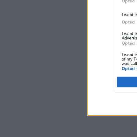
Opted 
I want t
Opted 
I want 
Advertis
Opted 
I want t
of my P
was col
Opted 