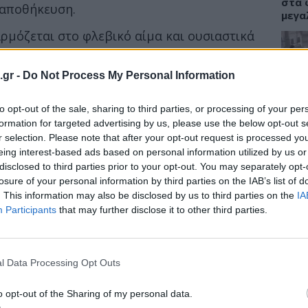
στα 
 αποθήκευση.
μεγα
αρμόζεται στο φλεβικό αίμα και ουσιαστικά
ση. Το άτομο αρκεί απλά να δώσει ένα δείγμα
εξειδικευμένη ανάλυση.
.gr -
Do Not Process My Personal Information
ΕΙΔΗ
 επίπεδα φερριτίνης;
to opt-out of the sale, sharing to third parties, or processing of your per
Γιατ
προσ
formation for targeted advertising by us, please use the below opt-out s
φέρουν ελαφρώς μεταξύ εργαστηρίων, αλλά
σεισ
r selection. Please note that after your opt-out request is processed y
 επίπεδα φερριτίνης στο αίμα είναι 12-300
Συγκ
eing interest-based ads based on personal information utilized by us or
ο αίματος (ng/mL) για τους άνδρες και 12
disclosed to third parties prior to your opt-out. You may separately opt-
losure of your personal information by third parties on the IAB’s list of
. This information may also be disclosed by us to third parties on the
IA
Participants
that may further disclose it to other third parties.
ΔΙΑ
08:4
Διατ
l Data Processing Opt Outs
δίαι
δεν ε
o opt-out of the Sharing of my personal data.