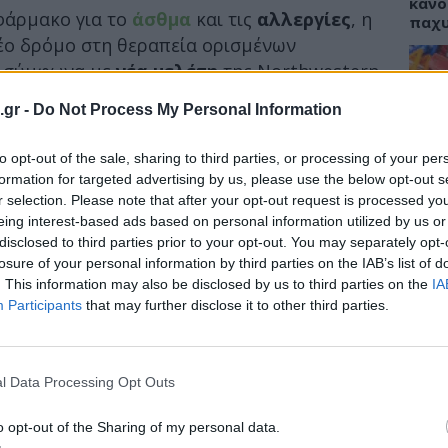
κάνο
φάρμακο για το
άσθμα
και τις
αλλεργίες
, η
παχ
 νέο δρόμο στη θεραπεία ορισμένων
, σύμφωνα με
νέα μελέτη
της Northwestern
ο επιστημονικό περιοδικό Nature Cancer
.
.gr -
Do Not Process My Personal Information
ΕΙΔΗ
 σε ένα μόριο που
ονομάζεται CysLTR1
. Το
 χρόνια για τον
to opt-out of the sale, sharing to third parties, or processing of your per
ρόλο του στο άσθμα και
ΙΣΑ:
Νείλ
formation for targeted advertising by us, please use the below opt-out s
 όπως η μοντελουκάστη
χρησιμοποιούνται
Αρχέ
r selection. Please note that after your opt-out request is processed y
ριορίζουν τα συμπτώματα.
eing interest-based ads based on personal information utilized by us or
disclosed to third parties prior to your opt-out. You may separately opt-
το ανοσοποιητικό σύστημα
losure of your personal information by third parties on the IAB’s list of
. This information may also be disclosed by us to third parties on the
IA
διαπίστωσαν ότι
αρκετοί καρκινικοί όγκοι
ΔΙΑ
Participants
that may further disclose it to other third parties.
το συγκεκριμένο μόριο για να
19:0
πείες
και από την επίθεση του
Κεχρ
μπορ
l Data Processing Opt Outs
χωρί
o opt-out of the Sharing of my personal data.