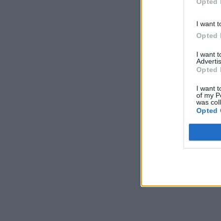
Opted 
I want t
Opted 
I want 
Advertis
Opted 
I want t
of my P
was col
Opted 