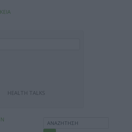
ΚΕΙΑ
HEALTH TALKS
ΩΝ