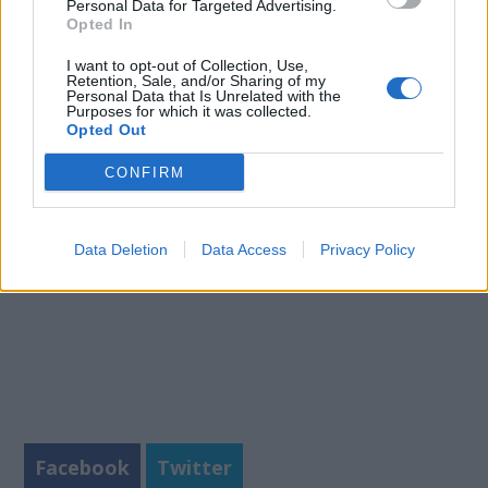
Personal Data for Targeted Advertising.
κόκκινες πληγές στο πρόσωπο σε βρέφη και
Opted In
παιδιά.
I want to opt-out of Collection, Use,
Retention, Sale, and/or Sharing of my
Πηγή:
NBC News
Personal Data that Is Unrelated with the
Purposes for which it was collected.
Opted Out
Φωτογραφία:
iStock
CONFIRM
Data Deletion
Data Access
Privacy Policy
Facebook
Twitter