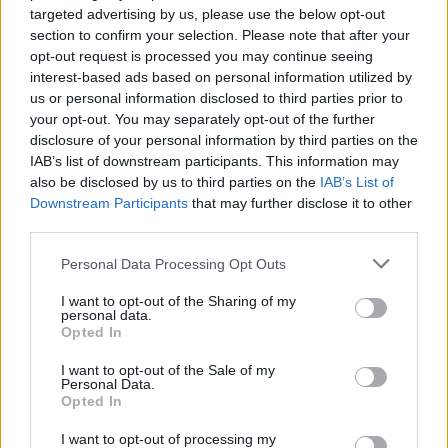
προκαλείται από την ίδια τη φλεγμονή, στην
targeted advertising by us, please use the below opt-out
section to confirm your selection. Please note that after your
έρευνα συμπεριλήφθηκαν και ποντίκια που
opt-out request is processed you may continue seeing
είχαν χαμηλότερα επίπεδα ανοσοκυττάρων ή
interest-based ads based on personal information utilized by
φλεγμονωδών χημικών ουσιών που σχετίζονται
us or personal information disclosed to third parties prior to
με δερματικές αλλεργίες. Τα αποτελέσματα
your opt-out. You may separately opt-out of the further
disclosure of your personal information by third parties on the
συνέχισαν να δείχνουν ότι η αιτία του κνησμού
IAB’s list of downstream participants. This information may
ήταν το βακτήριο.
also be disclosed by us to third parties on the
IAB’s List of
Downstream Participants
that may further disclose it to other
Ελπίδες για νέες θεραπείες
third parties.
Σύμφωνα με τους επιστήμονες, η έρευνα θα
Personal Data Processing Opt Outs
μπορούσε να προσφέρει σημαντικές ενδείξεις
I want to opt-out of the Sharing of my
σχετικά με τον τρόπο θεραπείας ασθενών με
personal data.
Opted In
έκζεμα
που δεν ανταποκρίνονται στις
διαθέσιμες θεραπείες (οι γιατροί συνήθως
I want to opt-out of the Sale of my
Personal Data.
συνταγογραφούν τοπικά στεροειδή), αλλά και
Opted In
για άλλες δερματικές παθήσεις, όπως το
I want to opt-out of processing my
μολυσματικό κηρίο, μια λοίμωξη που προκαλεί