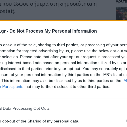
γρίπ
ία που έδωσε σήμερα στη δημοσιότητα η
stat).
πό πνιγμό μειώθηκαν κατά σχεδόν 4% το
 2021.
Στην Ελλάδα
όμως αυξήθηκαν κατά
ΕΙΔΗ
.gr -
Do Not Process My Personal Information
ο χρονικό διάστημα.
Σαμο
to opt-out of the sale, sharing to third parties, or processing of your per
διάσ
ο 2022 οι πνιγμοί κόστισαν τη ζωή 2.106
δύσβ
formation for targeted advertising by us, please use the below opt-out s
ίνες και τα ποτάμια της χώρας μας.
r selection. Please note that after your opt-out request is processed y
eing interest-based ads based on personal information utilized by us or
disclosed to third parties prior to your opt-out. You may separately opt-
losure of your personal information by third parties on the IAB’s list of
ΥΓΕΙ
. This information may also be disclosed by us to third parties on the
IA
Participants
that may further disclose it to other third parties.
5 σο
πάθο
και 
l Data Processing Opt Outs
o opt-out of the Sharing of my personal data.