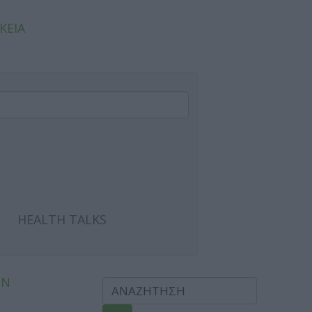
ΚΕΙΑ
HEALTH TALKS
ΩΝ