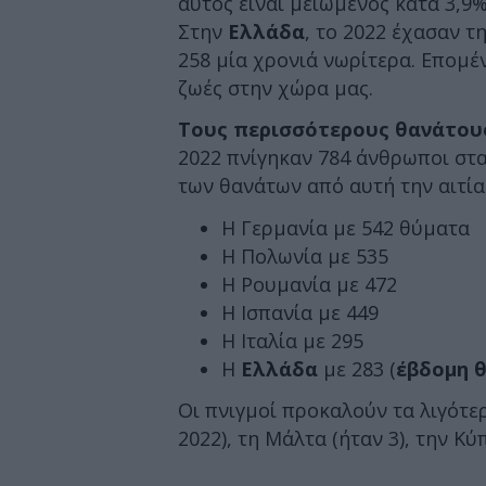
αυτός είναι μειωμένος κατά 3,9%
Στην
Ελλάδα
, το 2022 έχασαν τ
258 μία χρονιά νωρίτερα. Επομέ
ζωές στην χώρα μας.
Τους περισσότερους θανάτου
2022 πνίγηκαν 784 άνθρωποι στα
των θανάτων από αυτή την αιτί
Η Γερμανία με 542 θύματα
Η Πολωνία με 535
Η Ρουμανία με 472
Η Ισπανία με 449
Η Ιταλία με 295
Η
Ελλάδα
με 283 (
έβδομη θ
Οι πνιγμοί προκαλούν τα λιγότε
2022), τη Μάλτα (ήταν 3), την Κύπ