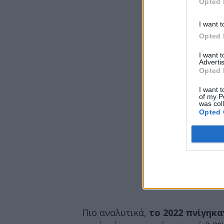
Opted 
I want t
Opted 
I want 
Advertis
Opted 
I want t
of my P
was col
Opted 
Πιο αναλυτικά,
το 2022 πνίγηκα