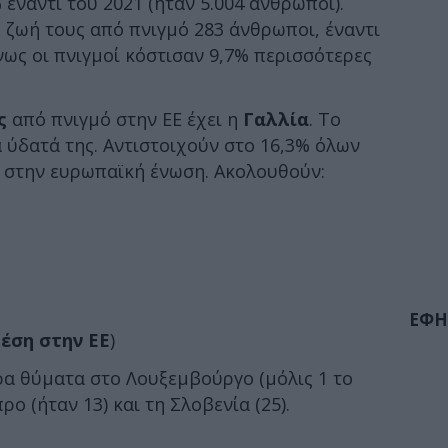
 έναντι του 2021 (ήταν 5.004 άνθρωποι).
η ζωή τους από πνιγμό 283 άνθρωποι, έναντι
νως οι πνιγμοί κόστισαν 9,7% περισσότερες
ς
από πνιγμό στην ΕΕ έχει η
Γαλλία
. Το
 ύδατά της. Αντιστοιχούν στο 16,3% όλων
α στην ευρωπαϊκή ένωση. Ακολουθούν:
ΕΦΗ
έση στην ΕΕ
)
ρα θύματα στο Λουξεμβούργο (μόλις 1 το
ρο (ήταν 13) και τη Σλοβενία (25).