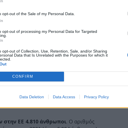
In
o opt-out of the Sale of my Personal Data.
In
to opt-out of processing my Personal Data for Targeted
ing.
In
o opt-out of Collection, Use, Retention, Sale, and/or Sharing
ersonal Data that Is Unrelated with the Purposes for which it
lected.
Out
CONFIRM
Data Deletion
Data Access
Privacy Policy
ν στην ΕΕ 4.810 άνθρωποι
. Ο αριθμός