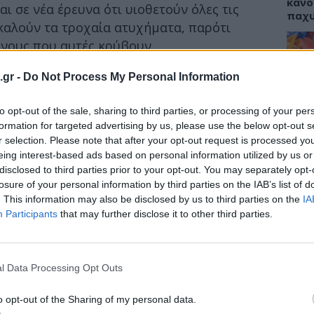
κάνο
ι σε νέα έρευνα ότι υιοθετούν όλες τις
παχ
καλούν τα τροχαία ατυχήματα, παρότι
ύνους που αυτές κρύβουν.
 να οδηγούν το αυτοκίνητό τους άτομα
.gr -
Do Not Process My Personal Information
ΕΙΔΗ
κόμα.
to opt-out of the sale, sharing to third parties, or processing of your per
ΙΣΑ:
υντριπτική πλειονότητά τους είναι ότι
Νείλ
formation for targeted advertising by us, please use the below opt-out s
ώνη ασφαλείας ή το κράνος.
Αρχέ
r selection. Please note that after your opt-out request is processed y
eing interest-based ads based on personal information utilized by us or
disclosed to third parties prior to your opt-out. You may separately opt-
losure of your personal information by third parties on the IAB’s list of
. This information may also be disclosed by us to third parties on the
IA
ΔΙΑ
Participants
that may further disclose it to other third parties.
19:0
Κεχρ
μπορ
l Data Processing Opt Outs
χωρί
o opt-out of the Sharing of my personal data.