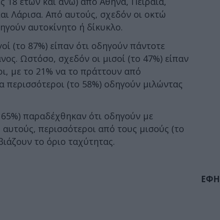
ες 18 ετών και άνω) από Αθήνα, Πειραιά,
αι Λάρισα. Από αυτούς, σχεδόν οι οκτώ
δηγούν αυτοκίνητο ή δίκυκλο.
οί (το 87%) είπαν ότι οδηγούν πάντοτε
ος. Ωστόσο, σχεδόν οι μισοί (το 47%) είπαν
ρι, με το 21% να το πράττουν από
α περισσότεροι (το 58%) οδηγούν μιλώντας
το 65%) παραδέχθηκαν ότι οδηγούν με
 αυτούς, περισσότεροι από τους μισούς (το
ιάζουν το όριο ταχύτητας.
ΕΦΗ