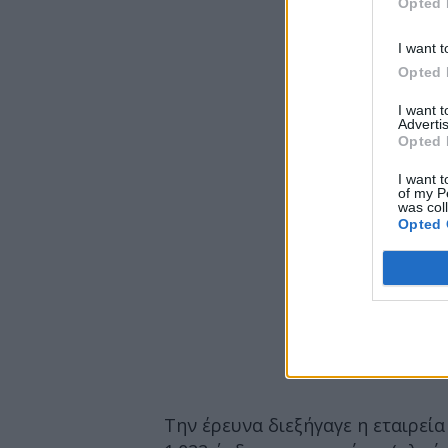
Opted 
I want t
Opted 
I want 
Advertis
Opted 
I want t
of my P
was col
Opted 
Την έρευνα διεξήγαγε η εταιρεία