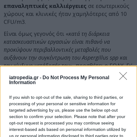
επαναληπτικές καλλιέργειες
σε εσωτερικούς
χώρους και κλινικές ήταν χαμηλότερες από 10
CFU/m3.
Είναι όμως γεγονός ότι «
κατά τη διάρκεια
κατασκευαστικών εργασιών είναι πιθανό να
προκύψουν περιβαλλοντικές μεταβολές που
αυξάνουν την συγκέντρωση του Aspergillus spp και
τον κίνδυνο μετάδοσής του
», προσθέτει ο ΕΟΔΥ. Γι’
αυτό τον λόγο απαιτείται:
iatropedia.gr -
Do Not Process My Personal
Information
Αυξημένη επαγρύπνηση και επιτήρηση για
την πιθανή εμφάνιση αερογενώς
If you wish to opt-out of the sale, sharing to third parties, or
μεταδιδόμενων λοιμώξεων σε σοβαρά
processing of your personal or sensitive information for
ανοσοκατασταλμένους ασθενείς
targeted advertising by us, please use the below opt-out
Λήψη προληπτικών μέτρων για τον ασφαλή
section to confirm your selection. Please note that after your
opt-out request is processed you may continue seeing
αερισμό των χώρων νοσηλείας και
interest-based ads based on personal information utilized by
διακίνησης των ασθενών
us or personal information disclosed to third parties prior to