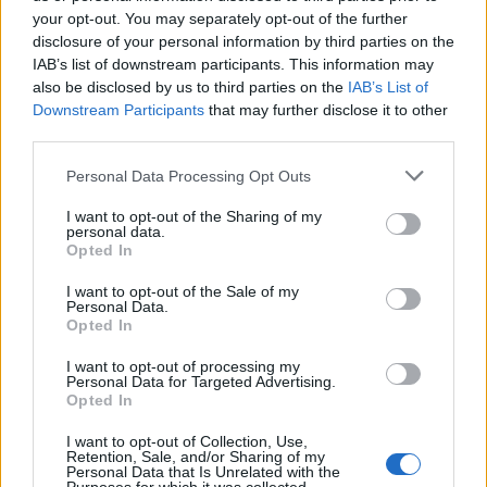
your opt-out. You may separately opt-out of the further
«
Με βάση τα μέχρι σήμερα δεδομένα, παραμένουν σε
disclosure of your personal information by third parties on the
ισχύ οι συστάσεις για συνέχιση της αυστηρής
IAB’s list of downstream participants. This information may
εφαρμογής των μέτρων πρόληψης και ελέγχου
also be disclosed by us to third parties on the
IAB’s List of
λοιμώξεων καθ’ όλη τη διάρκεια των
Downstream Participants
that may further disclose it to other
third parties.
κατασκευαστικών εργασιών
», προσθέτει ο
Οργανισμός. Η
έμφαση
έχει δοθεί:
Personal Data Processing Opt Outs
Στην αποτροπή εισόδου αέρα και σκόνης
I want to opt-out of the Sharing of my
personal data.
από τις περιοχές των εργασιών προς τους
Opted In
χώρους νοσηλείας των ασθενών
Στον περιορισμό της έκθεσης, ιδιαίτερα των
I want to opt-out of the Sale of my
Personal Data.
νοσηλευόμενων ασθενών με σοβαρή
Opted In
ανοσοκαταστολή σε εξωτερικούς χώρους.
I want to opt-out of processing my
Personal Data for Targeted Advertising.
«
Ο ΕΟΔΥ βρίσκεται σε στενή συνεργασία με την
Opted In
Επιτροπή Νοσοκομειακών Λοιμώξεων του
I want to opt-out of Collection, Use,
νοσοκομείου και παρακολουθεί την πορεία των
Retention, Sale, and/or Sharing of my
Personal Data that Is Unrelated with the
μικροβιολογικών διερευνήσεων στο περιβάλλον και