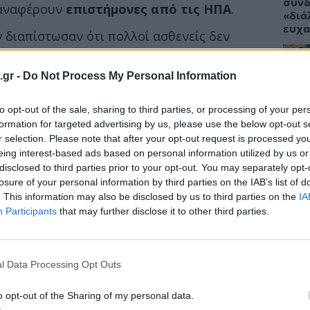
συνδ
, αναφέρουν
επιστήμονες από τις ΗΠΑ
.
«διά
ευχα
 διαπίστωσαν ότι πολλοί ασθενείς δεν
ν οι γιατροί όταν λένε «ν
α το παίρνεις πρωί
 Τι ώρα είναι το «πρωί» και τι το «βράδυ»;
.gr -
Do Not Process My Personal Information
 με το φαγητό ή μετά από αυτό; Και πόση
ΥΓΕΙ
ά»;
to opt-out of the sale, sharing to third parties, or processing of your per
Το φ
formation for targeted advertising by us, please use the below opt-out s
ολλούς και οι διαγνώσεις που κάνουν οι
πάρε
r selection. Please note that after your opt-out request is processed y
ν μία νέα ασθένεια και τους ενημερώνουν,
αλλε
eing interest-based ads based on personal information utilized by us or
disclosed to third parties prior to your opt-out. You may separately opt-
 συγκρατήσουν
όσα ακούνε.
losure of your personal information by third parties on the IAB’s list of
. This information may also be disclosed by us to third parties on the
IA
Participants
that may further disclose it to other third parties.
ΥΓΕΙ
Tanm
προε
l Data Processing Opt Outs
στέλ
αντη
o opt-out of the Sharing of my personal data.