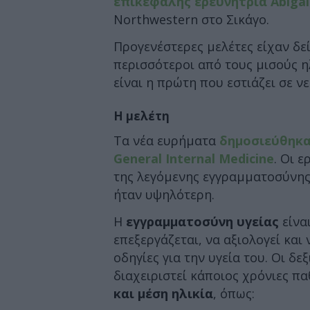
επικεφαλής ερευνήτρια Abigai
Northwestern στο Σικάγο.
Προγενέστερες μελέτες είχαν δεί
περισσότεροι από τους μισούς 
είναι η πρώτη που εστιάζει σε ν
Η μελέτη
Τα νέα ευρήματα
δημοσιεύθηκαν
General Internal Medicine
. Οι 
της λεγόμενης εγγραμματοσύνης 
ήταν υψηλότερη.
Η
εγγραμματοσύνη υγείας
είνα
επεξεργάζεται, να αξιολογεί και
οδηγίες για την υγεία του. Οι δε
διαχειριστεί κάποιος χρόνιες π
και μέση ηλικία
, όπως: