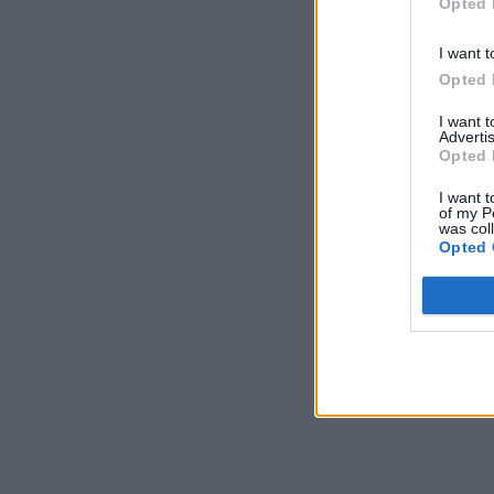
Opted 
I want t
Opted 
I want 
Advertis
Opted 
I want t
of my P
was col
Opted 