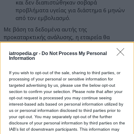
και δεν διαπιστώθηκαν σοβαρά
προβλήματα υγείας για διάστημα 6 μηνών
από τον εμβολιασμό.
Με βάση τα δεδομένα αυτής της
προκαταρκτικής ανάλυσης, η εταιρεία θα
ενσωματώσει τα υποβάλλει αίτημα στις
ρυθμιστικές αρχές σε ΗΠΑ και Ευρώπη για
iatropedia.gr -
Do Not Process My Personal
Information
πλήρη έγκριση του εμβολίου BNT162b2 στη
δόση των 30 μικρογραμμαρίων σε εφήβους
If you wish to opt-out of the sale, sharing to third parties, or
ηλικίας 12 έως 15 ετών.
processing of your personal or sensitive information for
targeted advertising by us, please use the below opt-out
Προς το παρόν, το συγκεκριμένο εμβόλιο έχει
section to confirm your selection. Please note that after your
λάβει πλήρη έγκριση για τις ηλικίες 16 ετών και
opt-out request is processed you may continue seeing
άνω και έγκριση κατεπείγουσας χορήγησης για
interest-based ads based on personal information utilized by
τις ηλικίες 12-15.
us or personal information disclosed to third parties prior to
your opt-out. You may separately opt-out of the further
Συμπερασματικά, αυτά τα αποτελέσματα αυξάνουν
disclosure of your personal information by third parties on the
την εμπιστοσύνη ως προς την ασφάλεια και την
IAB’s list of downstream participants. This information may
αποτελεσματικότητα του εμβολίου έναντι της