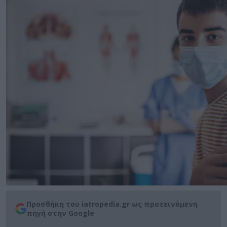
Προσθήκη του iatropedia.gr ως προτεινόμενη
πηγή στην Google