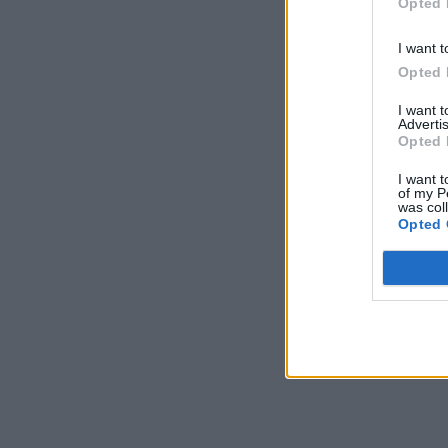
Opted 
I want t
Opted 
I want 
Advertis
Opted 
I want t
of my P
was col
Opted 