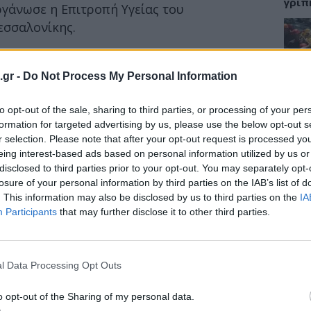
γρίπ
γάνωσε η Επιτροπή Υγείας του
εσσαλονίκης.
ING & the Campus» και διεξήχθη στο
στήμονες παρουσίασαν επιστημονικά
ΕΙΔΗ
.gr -
Do Not Process My Personal Information
 την πρόληψη και τις καθημερινές συνήθειες
Σαμο
τά το πέρας των εισηγήσεων ακολούθησε
to opt-out of the sale, sharing to third parties, or processing of your per
διάσ
δύσβ
formation for targeted advertising by us, please use the below opt-out s
r selection. Please note that after your opt-out request is processed y
eing interest-based ads based on personal information utilized by us or
ώρο ζωής
disclosed to third parties prior to your opt-out. You may separately opt-
 βασικού μέσου πρωτογενούς πρόληψης
losure of your personal information by third parties on the IAB’s list of
ΥΓΕΙ
. This information may also be disclosed by us to third parties on the
IA
τάρη
, καθηγήτρια Ιατρικής Βιοπαθολογίας-
Participants
that may further disclose it to other third parties.
5 σο
πάθο
και 
l Data Processing Opt Outs
o opt-out of the Sharing of my personal data.