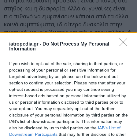
από μια καρδιακή προσβολή είναι ο πόνος στο
στήθος και η δυσφορία. Αλλά οι γυναίκες είναι
πιο πιθανό να εμφανίσουν κάποια από τα άλλα
κοινά συμπτώματα, ιδιαίτερα δυσκολία στην
αναπνοή, ναυτία/έμετος και πόνο στην πλάτη, ή
στο σαγόνι.
iatropedia.gr -
Do Not Process My Personal
Information
Η πρόεδρος της ACEP, δρ Becky Parker, λέει:
“
Οι
ασθενείς δεν πρέπει ποτέ να κάνουν διάγνωση
If you wish to opt-out of the sale, sharing to third parties, or
στους εαυτούς τους
. Συχνά χρειάζεται μια
processing of your personal or sensitive information for
ολόκληρη ομάδα ιατρικών εμπειρογνωμόνων και
targeted advertising by us, please use the below opt-out
διάφορα τεστ για να προκύψει ασφαλής διάγνωση
section to confirm your selection. Please note that after your
opt-out request is processed you may continue seeing
των ειδικών αιτιών του πόνου στο στήθος. Αν,
interest-based ads based on personal information utilized by
όντως, πρόκειται για πρόβλημα με την καρδιά, τότε
us or personal information disclosed to third parties prior to
και
η παραμικρή καθυστέρηση μπορεί να
your opt-out. You may separately opt-out of the further
αποδειχθεί μοιραία
”
.
disclosure of your personal information by third parties on the
IAB’s list of downstream participants. This information may
Οι καρδιακές παθήσεις είναι η κύρια αιτία
also be disclosed by us to third parties on the
IAB’s List of
θανάτου στις Ηνωμένες Πολιτείες, φτάνοντας
Downstream Participants
that may further disclose it to other