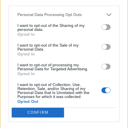
third parties.
περίπου τους 610.000 θανάτους (1 στους 4
θανάτους) τον χρόνο, σύμφωνα με το Κέντρο
Personal Data Processing Opt Outs
Ελέγχου και Πρόληψης Νοσημάτων της χώρας.
I want to opt-out of the Sharing of my
Από τους 735.000 Αμερικανούς που παθαίνουν
personal data.
καρδιακή προσβολή κάθε χρόνο, περίπου τα
Opted In
δύο τρίτα από αυτούς την παθαίνουν για πρώτη
I want to opt-out of the Sale of my
φορά. Αλλά
Personal Data.
μόνο το 27% των ανθρώπων έχει
Opted In
επίγνωση όλων των βασικών συμπτωμάτων
και πώς να αντιδράσει
, σύμφωνα με το CDC.
I want to opt-out of processing my
Personal Data for Targeted Advertising.
Opted In
Πηγή:
http://www.health24.com
I want to opt-out of Collection, Use,
Retention, Sale, and/or Sharing of my
Personal Data that Is Unrelated with the
Purposes for which it was collected.
Opted Out
CONFIRM