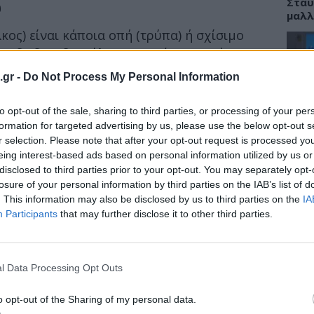
Σταυ
υ
μαλλ
κος) είναι κάποια οπή (τρύπα) ή σχίσιμο
ου δωδεκαδακτύλου (το ανώτερο τμήμα του
. Είναι οι περιοχές που έρχονται σε επαφή
.gr -
Do Not Process My Personal Information
ΕΙΔΗ
 ένζυμα. Το δωδεκαδακτυλικό έλκος είναι
μάχου. Συγκριτικά πιο σπάνιο ακόμα είναι το
to opt-out of the sale, sharing to third parties, or processing of your per
Νοσο
ζεται στον οισοφάγο και είναι συχνά
τομο
formation for targeted advertising by us, please use the below opt-out s
λειτ
r selection. Please note that after your opt-out request is processed y
μακα, ή από την κατάχρηση αλκοόλ.
Αυγ
eing interest-based ads based on personal information utilized by us or
 1980, η κοινή πεποίθηση ήταν ότι το έλκος
disclosed to third parties prior to your opt-out. You may separately opt-
losure of your personal information by third parties on the IAB’s list of
αυξημένου στρες της καθημερινότητας.
. This information may also be disclosed by us to third parties on the
IA
εται σε μια γενετική προδιάθεση για
Participants
that may further disclose it to other third parties.
άχου. Πάντα σε συνδυασμό με κακές
ΕΙΔΗ
παρά, αλκοόλ, καφεΐνη και κάπνισμα). Η
Αλτσ
οντες συμβάλλουν σε αυξημένη
εφαρ
l Data Processing Opt Outs
την 
. Αυτά διαβρώνουν την προστατευτική
δεκαδάκτυλου, ή του οισοφάγου.
o opt-out of the Sharing of my personal data.