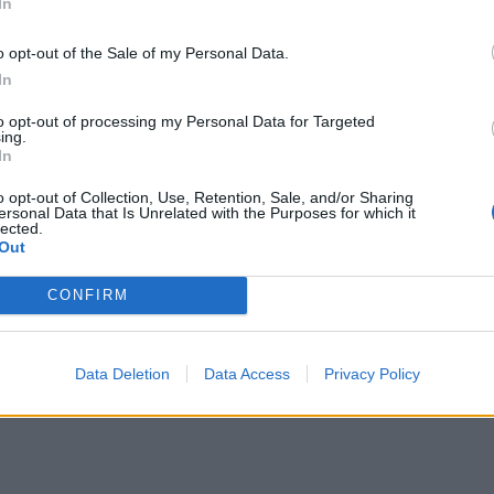
In
κος στομάχου
o opt-out of the Sale of my Personal Data.
μάχου παίζει σίγουρα κάποιο ρόλο στην
In
 σχετικά πρόσφατη θεωρία υποστηρίζει ότι η
to opt-out of processing my Personal Data for Targeted
ια αιτία των πεπτικών ελκών. Πράγματι,
ing.
τηρίδιο του πυλωρού (Helicobacter pylori)
In
 το 90% των δωδεκαδακτυλικών ελκών. Είναι
o opt-out of Collection, Use, Retention, Sale, and/or Sharing
τις περιπτώσεις έλκους του στομάχου.
ersonal Data that Is Unrelated with the Purposes for which it
lected.
δείχνουν ότι ναι μεν υπάρχει, αλλά σε
Out
CONFIRM
Data Deletion
Data Access
Privacy Policy