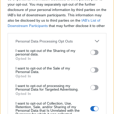
your opt-out. You may separately opt-out of the further
«
Οι άνθρωποι με αλλεργία στη γύρη έχουν
disclosure of your personal information by third parties on the
συμπτώματα που εξελίσσονται σε διάστημα δύο-
IAB’s list of downstream participants. This information may
τριών εβδομάδων. Οι ασθενείς με Covid-19 συνήθως
also be disclosed by us to third parties on the
IAB’s List of
έχουν συμπτώματα που εμφανίζονται αιφνιδίως και
Downstream Participants
that may further disclose it to other
third parties.
εξελίσσονται σε διάστημα δύο-τριών ημερών
»,
αναφέρει ο Dr. Levitin.
Personal Data Processing Opt Outs
Σε κάθε περίπτωση, αν ούτε με αυτό το κριτήριο
I want to opt-out of the Sharing of my
personal data.
μπορείτε να βγάλετε άκρη,
μην διστάσετε να
Opted In
απευθυνθείτε σε έναν γιατρό
, συνιστά.
I want to opt-out of the Sale of my
«
Ο κορωνοϊός εξακολουθεί να βρίσκεται παντού
Personal Data.
Opted In
γύρω μας και πρέπει να βρισκόμαστε σε συνεχή
εγρήγορση. Όποιος έχει συμπτώματα για δυο-τρεις
I want to opt-out of processing my
Personal Data for Targeted Advertising.
μέρες τα οποία του είναι πρωτόγνωρα, πρέπει να
Opted In
συμβουλεύεται έναν γιατρό. Εκείνος θα του πει αν
I want to opt-out of Collection, Use,
πρέπει να κάνει τεστ για κορωνοϊό
», καταλήγει.
Retention, Sale, and/or Sharing of my
Personal Data that Is Unrelated with the