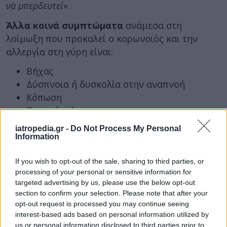
να μπερδευτεί
».
Άλλα κοινά συμπτώματα
ανάμεσα στη
λοίμωξη που προκαλεί ο κορωνοϊός και την
αλλεργία στη γύρη είναι:
Βήχας
Δύσπνοια ή δυσκολία στην αναπνοή
Κόπωση
Πονοκέφαλος
Πονόλαιμος
iatropedia.gr -
Do Not Process My Personal
Information
Η σημασία του χρόνου
If you wish to opt-out of the sale, sharing to third parties, or
Η διάρκεια των συμπτωμάτων μπορεί να σας
processing of your personal or sensitive information for
βοηθήσουν να λύσετε το μυστήριο.
Η αιφνίδια
targeted advertising by us, please use the below opt-out
εμφάνισή τους και η μικρή διάρκεια είναι
section to confirm your selection. Please note that after your
opt-out request is processed you may continue seeing
πιθανότερο
να αποτελούν ενδείξεις της
interest-based ads based on personal information utilized by
λοίμωξης που προκαλεί ο κορωνοϊός.
us or personal information disclosed to third parties prior to