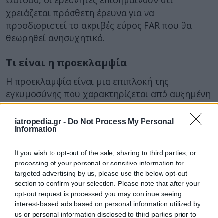
Ωστόσο, οι ερευνητές επισημαίνουν ότι
χρειάζεται πρόσθετη έρευνα για να
προσδιοριστεί το ακριβές εύρος FAR που θα
θεωρηθεί ανησυχητικό.
Τι είναι η προεκλαμψία
Η προεκλαμψία είναι μια επιπλοκή της
εγκυμοσύνης που χαρακτηρίζεται από αυξημένη
αρτηριακή πίεση και υψηλά επίπεδα πρωτεΐνης
στα ούρα ή άλλα σημάδια βλάβης οργάνων.
iatropedia.gr -
Do Not Process My Personal
Information
Η κατάσταση αναπτύσσεται συνήθως μετά από
20 εβδομάδες εγκυμοσύνης, στο δεύτερο
If you wish to opt-out of the sale, sharing to third parties, or
τρίμηνο, και, αν αφεθεί χωρίς θεραπεία, μπορεί
processing of your personal or sensitive information for
targeted advertising by us, please use the below opt-out
να γίνει σοβαρή ή και θανατηφόρα τόσο για τη
section to confirm your selection. Please note that after your
μητέρα όσο και για το μωρό.
opt-out request is processed you may continue seeing
interest-based ads based on personal information utilized by
Δεν υπάρχει θεραπεία, αλλά ορισμένες σοβαρές
us or personal information disclosed to third parties prior to