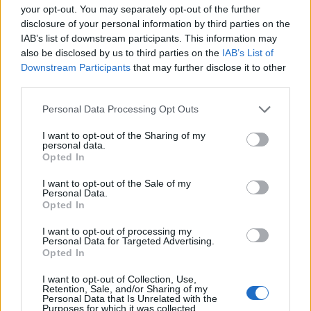
περιπτώσεις μπορούν να αντιμετωπιστούν με
your opt-out. You may separately opt-out of the further
φάρμακα, π.χ. κατά της υπέρτασης.
disclosure of your personal information by third parties on the
IAB’s list of downstream participants. This information may
also be disclosed by us to third parties on the
IAB’s List of
Δείτε επίσης: Εγκυμοσύνη: 4 στις 5
Downstream Participants
that may further disclose it to other
γυναίκες θα παρουσιάσουν έλλειψη
third parties.
σιδήρου στο τρίτο 3μηνο
Personal Data Processing Opt Outs
I want to opt-out of the Sharing of my
Παράγοντες κινδύνου είναι, μεταξύ άλλων, η
personal data.
Opted In
ηλικία της εγκύου (αν είναι άνω των 35 ετών), το
αν είναι πρώτη εγκυμοσύνη, η παχυσαρκία, το
I want to opt-out of the Sale of my
Personal Data.
οικογενειακό ιστορικό προεκλαμψίας, ο
Opted In
διαβήτης, η υψηλή αρτηριακή πίεση, νεφρική
I want to opt-out of processing my
νόσος ή αυτοάνοσο νόσημα, η πολλαπλή κύηση,
Personal Data for Targeted Advertising.
η εξωσωματική γονιμοποίηση.
Opted In
Φωτογραφία iStock
I want to opt-out of Collection, Use,
Retention, Sale, and/or Sharing of my
Personal Data that Is Unrelated with the
Purposes for which it was collected.