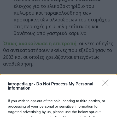
έλεγχος για το ελικοβακτηρίδιο του
πυλωρού και παρακολούθηση των
προκαρκινικών αλλοιώσεων του στομάχου,
στις περιοχές με υψηλή επίπτωση και
θανάτους από γαστρικό καρκίνο.
Όπως ανακοίνωσε η επιτροπή
, οι νέες οδηγίες
θα αντικαταστήσουν εκείνες που εξεδόθησαν το
2003 και οι οποίες χρειάζονται επειγόντως
αναθεώρηση.
2,7 εκατομμύρια περιστατικά ετησίως στην ΕΕ
iatropedia.gr -
Do Not Process My Personal
«
Το 2020 υπολογίζεται ότι ανέπτυξαν καρκίνο 2,7
Information
εκατομμύρια άνθρωποι που ζουν στην Ευρωπαϊκή
Ένωση. Περισσότερα από 1,3 εκατομμύρια, εξ άλλου,
If you wish to opt-out of the sale, sharing to third parties, or
έχασαν τη ζωή τους από τη νόσο
», δήλωσε η
processing of your personal or sensitive information for
επίτροπος Υγείας κυρία Στέλλα Κυριακίδου
targeted advertising by us, please use the below opt-out
.