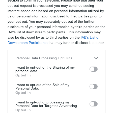
section to confirm your selection. Please note that after your
Και συνέχισε: «
Ξέρουμε ότι η έγκαιρη διάγνωση
opt-out request is processed you may continue seeing
interest-based ads based on personal information utilized by
σώζει ζωές και βελτιώνει την ποιότητα ζωής. Σήμερα,
us or personal information disclosed to third parties prior to
στο πλαίσιο του Ευρωπαϊκού Σχεδίου
your opt-out. You may separately opt-out of the further
Καταπολέμησης του Καρκίνου, χαράσσουμε μια νέα
disclosure of your personal information by third parties on the
πορεία για τον προσυμπτωματικό έλεγχο του
IAB’s list of downstream participants. This information may
also be disclosed by us to third parties on the
IAB’s List of
καρκίνου στην ΕΕ
».
Downstream Participants
that may further disclose it to other
Όπως εξήγησε, με τις νέες οδηγίες καλύπτονται
third parties.
οι μορφές του καρκίνου που συνολικά
Personal Data Processing Opt Outs
αντιπροσωπεύουν το 55% των νέων
περιστατικών που διαγιγνώσκονται ετησίως
I want to opt-out of the Sharing of my
personal data.
στην ΕΕ.
Opted In
«
Οι νέες οδηγίες βασίζονται στα επιστημονικά
I want to opt-out of the Sale of my
Personal Data.
δεδομένα και την αριστεία που επετεύχθη στην
Opted In
ιατρική έρευνα την τελευταία 20ετία
»,
I want to opt-out of processing my
υπογράμμισε. «
Με την εφαρμογή τους σε όλη την ΕΕ
Personal Data for Targeted Advertising.
θα αναπληρώσουμε το κενό που είχε ο κορωνοϊός
Opted In