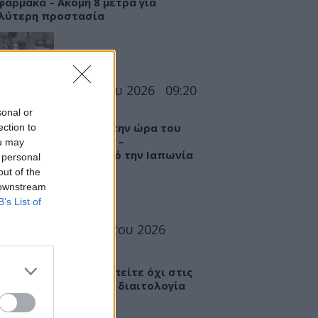
φάρμακα – Ακόμη 8 μέτρα για
λύτερη προστασία
ΣΕΙΣ
07 Αυγούστου 2026
09:20
sonal or
ροί προσπαθούν να
τατεύσουν ασθενή την ώρα του
ection to
μού στο χειρουργείο –
ou may
λονιστικό βίντεο από την Ιαπωνία
 personal
out of the
 downstream
B’s List of
ΤΡΟΦΗ
07 Αυγούστου 2026
5
ροφολόγοι: Γιατί να πείτε όχι στις
τες του ίντερνετ – «Η διαιτολογία
ίναι lifestyle»