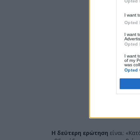
Opted 
I want t
Opted 
I want 
Advertis
Opted 
I want t
of my P
was col
Opted 
Η δεύτερη ερώτηση
είναι: «Κα