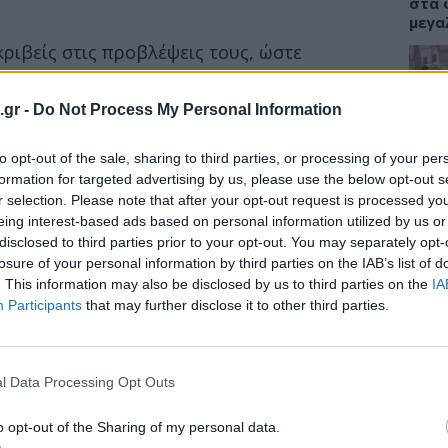
στα 
μεγα
κριβείς στις προβλέψεις τους, ώστε
εθούν στο
ετήσιο τσεκάπ που συνιστάται
χρόνια
.
.gr -
Do Not Process My Personal Information
ΕΙΔΗ
: «Κατά μέσον όρο, πόσες ημέρες την
to opt-out of the sale, sharing to third parties, or processing of your per
Γιατ
ψηλής έντασης άσκηση (π.χ. βάδην με
προσ
formation for targeted advertising by us, please use the below opt-out s
σεισ
r selection. Please note that after your opt-out request is processed y
Συγκ
eing interest-based ads based on personal information utilized by us or
disclosed to third parties prior to your opt-out. You may separately opt-
losure of your personal information by third parties on the IAB’s list of
. This information may also be disclosed by us to third parties on the
IA
Participants
that may further disclose it to other third parties.
ΔΙΑ
08:4
Διατ
l Data Processing Opt Outs
δίαι
δεν ε
o opt-out of the Sharing of my personal data.