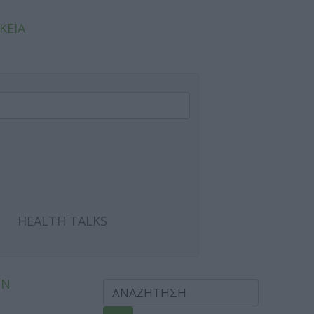
ΚΕΙΑ
HEALTH TALKS
ΩΝ