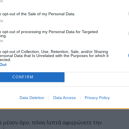
In
o opt-out of the Sale of my Personal Data.
In
to opt-out of processing my Personal Data for Targeted
ing.
In
o opt-out of Collection, Use, Retention, Sale, and/or Sharing
ersonal Data that Is Unrelated with the Purposes for which it
lected.
Out
CONFIRM
Data Deletion
Data Access
Privacy Policy
τά μέσον όρο, πόσα λεπτά αφιερώνετε την