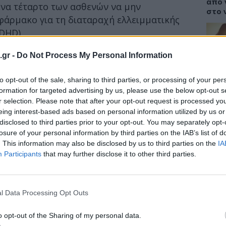
από 
ένα τέταρτο των ασθενών να μην
στο 
φάρμακο για τη διαταραχή ελλειμματικής
DHD).
λαμβάνεται για να ρίχνει την υψηλή
.gr -
Do Not Process My Personal Information
ΥΓΕΙ
ιτουργήσει εξίσου καλά για να μειώσει την
κές παρενέργειες, πιστεύουν οι
to opt-out of the sale, sharing to third parties, or processing of your per
Καρδ
στα 
formation for targeted advertising by us, please use the below opt-out s
μεγα
r selection. Please note that after your opt-out request is processed y
ε στο επιστημονικό
eing interest-based ads based on personal information utilized by us or
disclosed to third parties prior to your opt-out. You may separately opt-
ology
, διαπίστωσε ότι η αμλοδιπίνη μπορεί
losure of your personal information by third parties on the IAB’s list of
ύτταρα στον εγκέφαλο που εκπέμπουν πάρα
. This information may also be disclosed by us to third parties on the
IA
λώντας υπερκινητικότητα.
ΕΙΔΗ
Participants
that may further disclose it to other third parties.
Γιατ
προσ
σεισ
l Data Processing Opt Outs
Συγκ
o opt-out of the Sharing of my personal data.