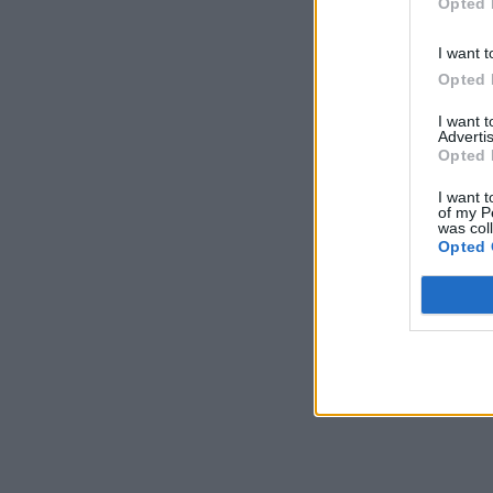
Opted 
I want t
Opted 
I want 
Advertis
Opted 
I want t
of my P
was col
Opted 