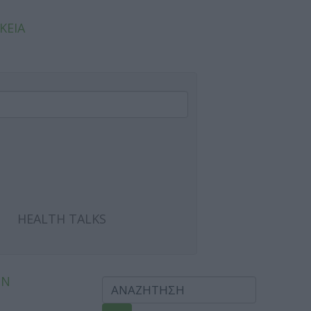
ΚΕΙΑ
HEALTH TALKS
ΩΝ